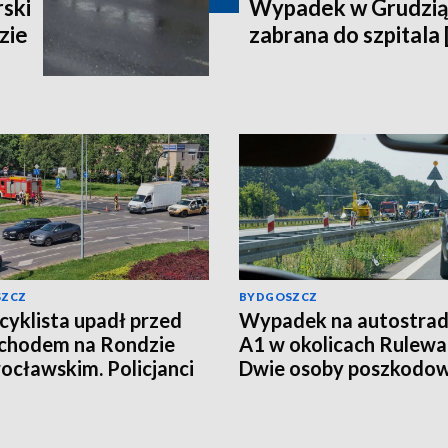
ski
Wypadek w Grudzią
zie
zabrana do szpitala 
SZCZ
BYDGOSZCZ
yklista upadł przed
Wypadek na autostrad
chodem na Rondzie
A1 w okolicach Rulewa
ocławskim. Policjanci
Dwie osoby poszkodo
li kierowcę