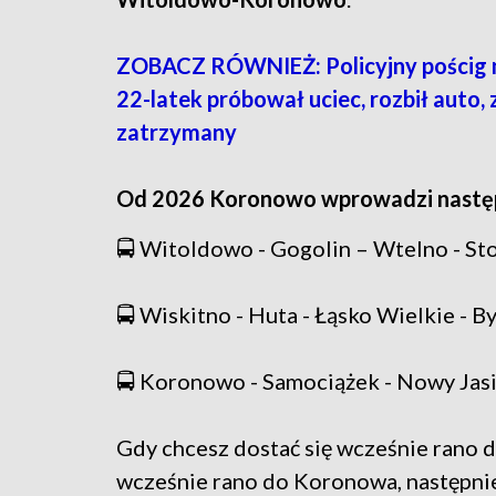
ZOBACZ RÓWNIEŻ: Policyjny pościg n
22-latek próbował uciec, rozbił auto, 
zatrzymany
Od 2026 Koronowo wprowadzi następu
🚍 Witoldowo - Gogolin – Wtelno - St
🚍 Wiskitno - Huta - Łąsko Wielkie - 
🚍 Koronowo - Samociążek - Nowy Jasin
Gdy chcesz dostać się wcześnie rano 
wcześnie rano do Koronowa, następnie