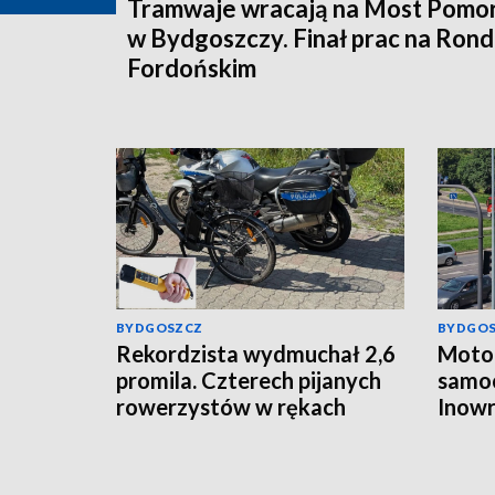
Tramwaje wracają na Most Pomor
w Bydgoszczy. Finał prac na Rond
Fordońskim
BYDGOSZCZ
BYDGO
Rekordzista wydmuchał 2,6
Motoc
promila. Czterech pijanych
samo
rowerzystów w rękach
Inowr
włocławskiej policji
ukara