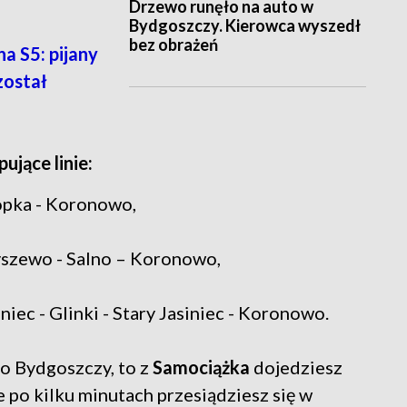
Drzewo runęło na auto w
Bydgoszczy. Kierowca wyszedł
bez obrażeń
a S5: pijany
został
jące linie:
opka - Koronowo,
Byszewo - Salno – Koronowo,
iec - Glinki - Stary Jasiniec - Koronowo.
do Bydgoszczy, to z
Samociążka
dojedziesz
 po kilku minutach przesiądziesz się w