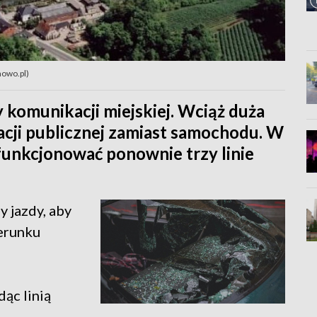
nowo.pl)
 komunikacji miejskiej. Wciąż duża
acji publicznej zamiast samochodu. W
unkcjonować ponownie trzy linie
 jazdy, aby
erunku
adąc linią