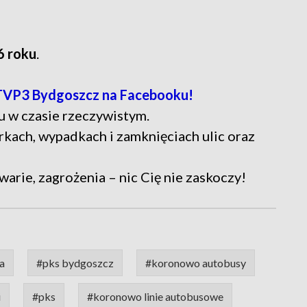
6 roku
.
TVP3 Bydgoszcz na Facebooku!
u w czasie rzeczywistym.
rkach, wypadkach i zamknięciach ulic oraz
warie, zagrożenia – nic Cię nie zaskoczy!
a
#pks bydgoszcz
#koronowo autobusy
i
#pks
#koronowo linie autobusowe