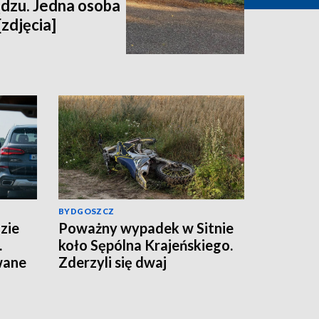
dzu. Jedna osoba
[zdjęcia]
BYDGOSZCZ
zie
Poważny wypadek w Sitnie
.
koło Sępólna Krajeńskiego.
wane
Zderzyli się dwaj
motocykliści, w akcji
śmigłowce LPR. Znamy
wyniki badania trzeźwości