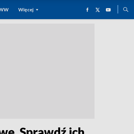
 WWW
Więcej
e. Sprawdź ich