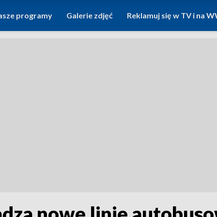
asze programy
Galerie zdjęć
Reklamuj się w TV i na
za nowe linie autobusow