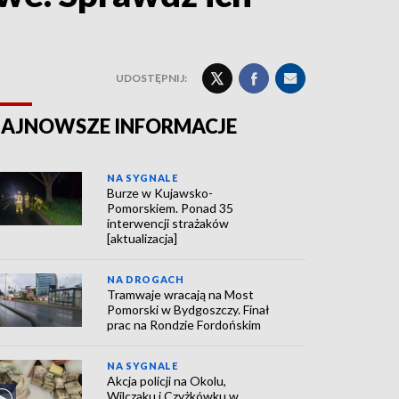
UDOSTĘPNIJ:
AJNOWSZE INFORMACJE
NA SYGNALE
Burze w Kujawsko-
Pomorskiem. Ponad 35
interwencji strażaków
[aktualizacja]
NA DROGACH
Tramwaje wracają na Most
Pomorski w Bydgoszczy. Finał
prac na Rondzie Fordońskim
NA SYGNALE
Akcja policji na Okolu,
Wilczaku i Czyżkówku w