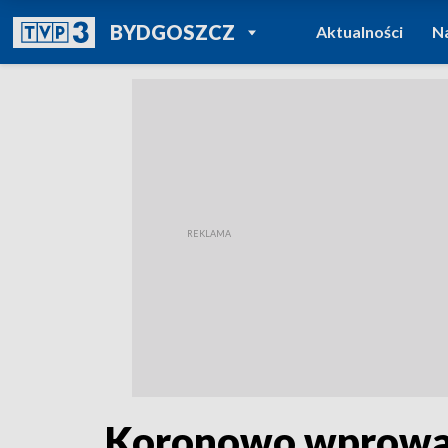
POWRÓT DO
BYDGOSZCZ
Aktualności
N
TVP REGIONY
Koronowo wprowad