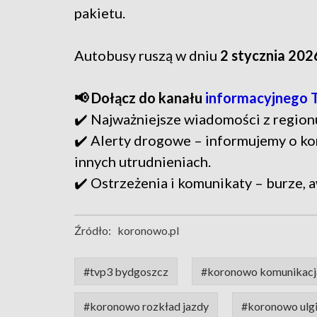
pakietu.
Autobusy ruszą w dniu
2 stycznia 202
📢 Dołącz do kanału
informacyjnego 
✔️ Najważniejsze wiadomości z region
✔️ Alerty drogowe – informujemy o ko
innych utrudnieniach.
✔️ Ostrzeżenia i komunikaty – burze, a
Źródło:
koronowo.pl
#tvp3 bydgoszcz
#koronowo komunikacj
#koronowo rozkład jazdy
#koronowo ulg