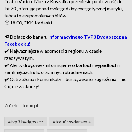
Teatru Variete Muza z Koszalina przeniesie publiczność do
lat 70., oferując ponad dwie godziny energetycznej muzyki,
tańca i niezapomnianych hitów.
🕒 18:00, CKK Jordanki
📢 Dołącz do kanału
informacyjnego TVP3 Bydgoszcz na
Facebooku!
✔️ Najważniejsze wiadomości z regionu w czasie
rzeczywistym.
✔️ Alerty drogowe – informujemy o korkach, wypadkach i
zamknięciach ulic oraz innych utrudnieniach.
✔️ Ostrzeżenia i komunikaty – burze, awarie, zagrożenia – nic
Cię nie zaskoczy!
Źródło:
torun.pl
#tvp3 bydgoszcz
#toruń wydarzenia