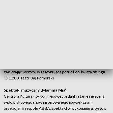
ZOBACZ RÓWNIEŻ: Muzyczne święto w Toruniu – Radio
357 i publiczność wybierają hity wszech czasów
NIEDZIELA, 4 STYCZNIA
Spektakl „Puszek”
Teatr Baj Pomorski zaprasza dzieci i rodziny na barwną
opowieść o Puszku – pluszowym krokodylu, który musi
zmierzyć się ze swoim lękiem przed wizytą u dentysty.
Spektakl w przystępny i ciepły sposób opowiada o odwadze,
zabierając widzów w fascynującą podróż do świata dżungli.
🕒 12:00, Teatr Baj Pomorski
Spektakl muzyczny „Mamma Mia”
Centrum Kulturalno-Kongresowe Jordanki stanie się sceną
widowiskowego show inspirowanego największymi
przebojami zespołu ABBA. Spektakl w wykonaniu artystów