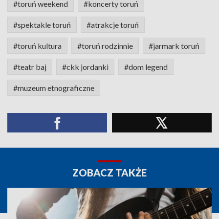
#toruń weekend
#koncerty toruń
#spektakle toruń
#atrakcje toruń
#toruń kultura
#toruń rodzinnie
#jarmark toruń
#teatr baj
#ckk jordanki
#dom legend
#muzeum etnograficzne
ZOBACZ TAKŻE