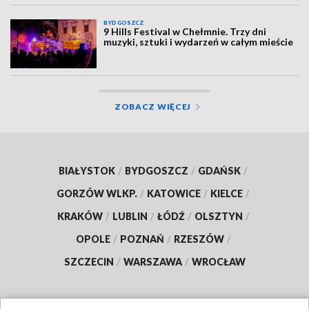
BYDGOSZCZ
9 Hills Festival w Chełmnie. Trzy dni
muzyki, sztuki i wydarzeń w całym mieście
ZOBACZ WIĘCEJ
BIAŁYSTOK
/
BYDGOSZCZ
/
GDAŃSK
/
GORZÓW WLKP.
/
KATOWICE
/
KIELCE
/
KRAKÓW
/
LUBLIN
/
ŁÓDŹ
/
OLSZTYN
/
OPOLE
/
POZNAŃ
/
RZESZÓW
/
SZCZECIN
/
WARSZAWA
/
WROCŁAW