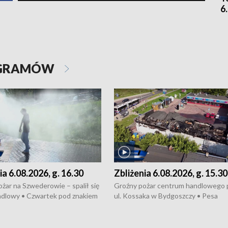
6
OGRAMÓW
ia 6.08.2026, g. 16.30
Zbliżenia 6.08.2026, g. 15.30
żar na Szwederowie – spalił się
Groźny pożar centrum handlowego 
ndlowy • Czwartek pod znakiem
ul. Kossaka w Bydgoszczy • Pesa
burz • Dobre prognozy dla
wyprodukuje nowoczesne,
 – rolnicy mogą liczyć na
energooszczędne pociągi dla Polregi
lony • Akcja porodowa na trasie
Zmiany w przepisach o pomocy