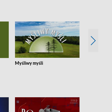
Myśliwy myśli
Spotkania z 