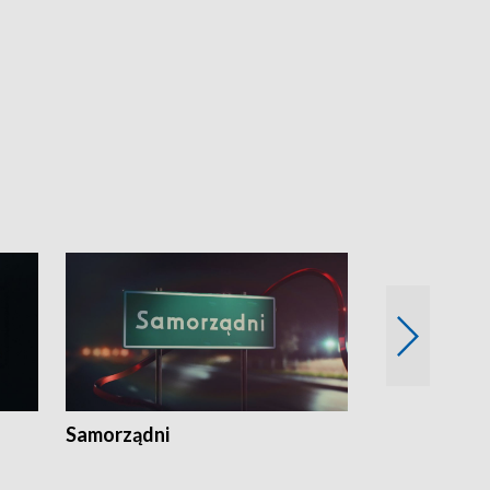
Samorządni
Wspólna sp