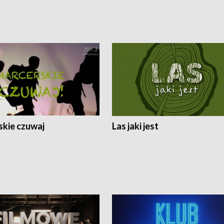
skie czuwaj
Las jaki jest