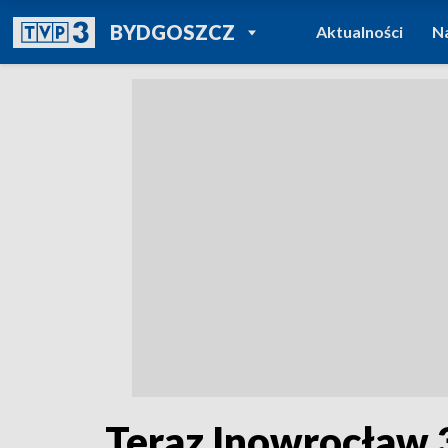
POWRÓT DO
BYDGOSZCZ
Aktualności
N
TVP REGIONY
Teraz Inowrocław 