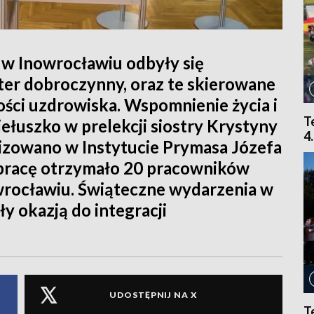
w Inowrocławiu odbyły się
ter dobroczynny, oraz te skierowane
ści uzdrowiska. Wspomnienie życia i
T
iełuszko w prelekcji siostry Krystyny
4
nizowano w Instytucie Prymasa Józefa
 pracę otrzymało 20 pracowników
rocławiu. Świąteczne wydarzenia w
 okazją do integracji
UDOSTĘPNIJ NA X
T