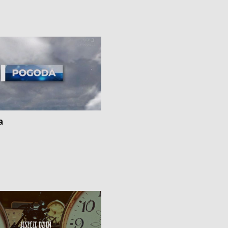
uń – pomógł policyjny patrol •
społecznej • Przed nami 10. jubileu
my na kolejną odsłonę programu
Festiwal Wisły
ato”
a