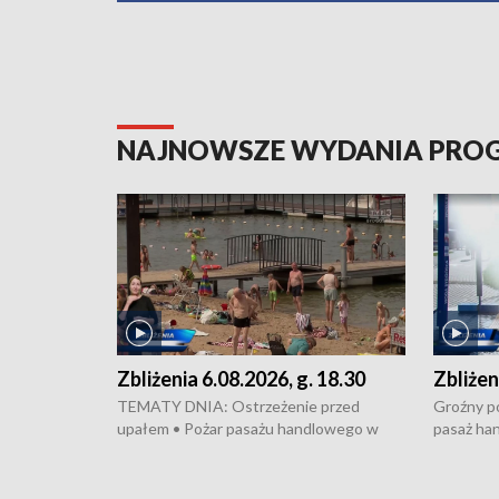
NAJNOWSZE WYDANIA PR
Zbliżenia 6.08.2026, g. 18.30
Zbliżen
TEMATY DNIA: Ostrzeżenie przed
Groźny po
upałem • Pożar pasażu handlowego w
pasaż ha
Bydgoszczy • Policja rozbiła lokalną siatkę
upałów i 
dealerską – grozi im do 12 lat więzienia •
kukurydzy
Akcja porodowa na trasie Rypin-Toruń –
wysokie p