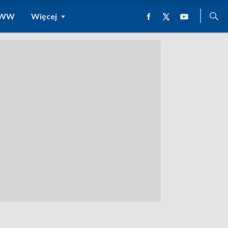
 WWW
Więcej