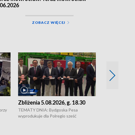
.06.2026
ZOBACZ WIĘCEJ
Zbliżenia 5.08.2026, g. 18.30
Zbliżenia 5.0
przy
TEMATY DNIA: Bydgoska Pesa
Pesa wyprodukuj
wyprodukuje dla Polregio sześć
dla Polregio • 
energooszczędnych pociągów Elf 3.
infrastruktury g
o •
generacji, które na regionalne trasy
Gdańskiem a Gus
wyjadą w 2029 roku • Ponad 2 mld zł
Kontrowersje w