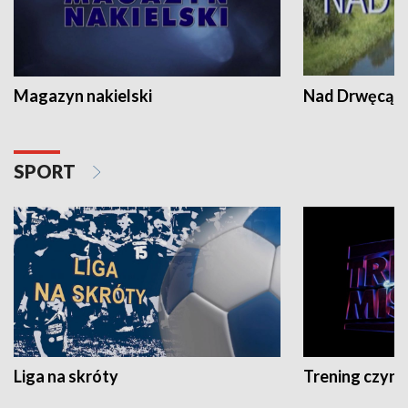
Magazyn nakielski
Nad Drwęcą
SPORT
Liga na skróty
Trening czyni 