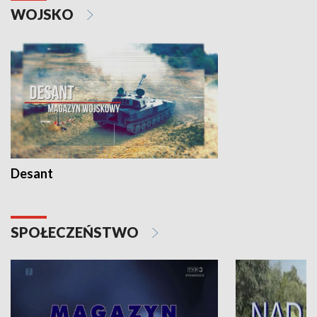
WOJSKO
Desant
SPOŁECZEŃSTWO