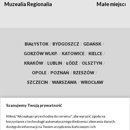
Muzealia Regionalia
Małe miejscow
BIAŁYSTOK
/
BYDGOSZCZ
/
GDAŃSK
/
GORZÓW WLKP.
/
KATOWICE
/
KIELCE
/
KRAKÓW
/
LUBLIN
/
ŁÓDŹ
/
OLSZTYN
/
OPOLE
/
POZNAŃ
/
RZESZÓW
/
SZCZECIN
/
WARSZAWA
/
WROCŁAW
Szanujemy Twoją prywatność
Dołącz do nas:
Kliknij "Akceptuję i przechodzę do serwisu", aby wyrazić zgody na
korzystanie z technologii automatycznego śledzenia i zbierania danych,
TVP
dostęp do informacji na Twoim urządzeniu końcowym i ich