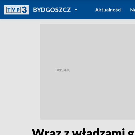
POWRÓT DO
BYDGOSZCZ
Aktualności
N
TVP REGIONY
Wraz z władzami gm