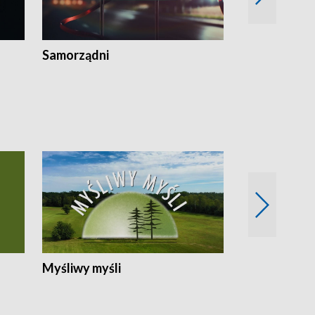
Samorządni
Wspólna sp
Myśliwy myśli
Spotkania z 