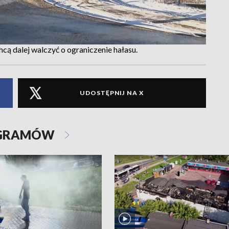
ą dalej walczyć o ograniczenie hałasu.
UDOSTĘPNIJ NA X
OGRAMÓW