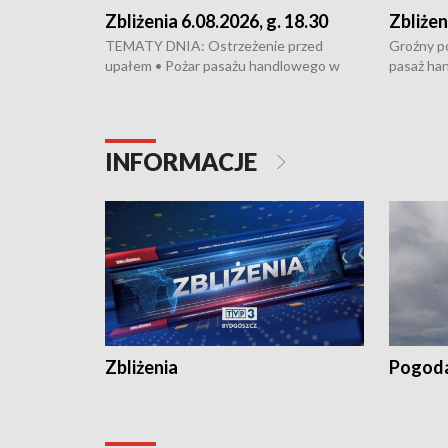
Zbliżenia 6.08.2026, g. 18.30
Zbliżen
TEMATY DNIA: Ostrzeżenie przed
Groźny po
upałem • Pożar pasażu handlowego w
pasaż ha
Bydgoszczy • Policja rozbiła lokalną siatkę
upałów i 
dealerską – grozi im do 12 lat więzienia •
kukurydzy
Akcja porodowa na trasie Rypin-Toruń –
wysokie p
pomógł policyjny patrol • Wyjątkowy
Rypin-Tor
INFORMACJE
projekt UMK w Toruniu
Zaprasza
„Studio L
Zbliżenia
Pogod