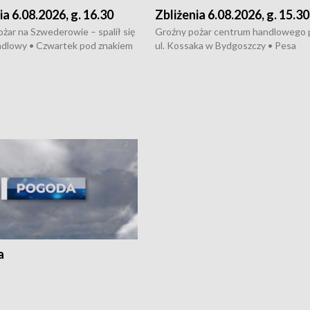
ia 6.08.2026, g. 16.30
Zbliżenia 6.08.2026, g. 15.30
żar na Szwederowie – spalił się
Groźny pożar centrum handlowego 
ndlowy • Czwartek pod znakiem
ul. Kossaka w Bydgoszczy • Pesa
burz • Dobre prognozy dla
wyprodukuje nowoczesne,
 – rolnicy mogą liczyć na
energooszczędne pociągi dla Polregi
lony • Akcja porodowa na trasie
Zmiany w przepisach o pomocy
uń – pomógł policyjny patrol •
społecznej • Przed nami 10. jubileu
my na kolejną odsłonę programu
Festiwal Wisły
ato”
a