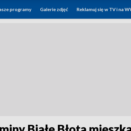
asze programy
Galerie zdjęć
Reklamuj się w TV i na
iny Białe Błota mieszka