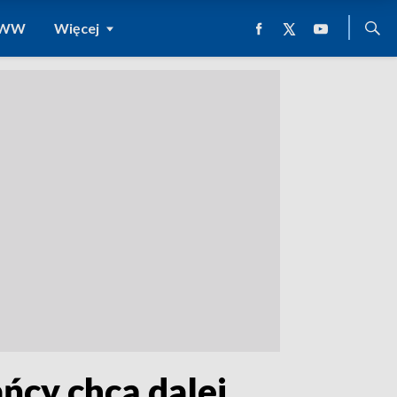
 WWW
Więcej
ńcy chcą dalej