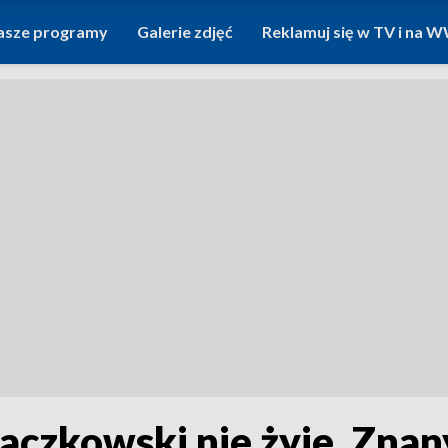
asze programy
Galerie zdjęć
Reklamuj się w TV i na
aczkowski nie żyje. Znan