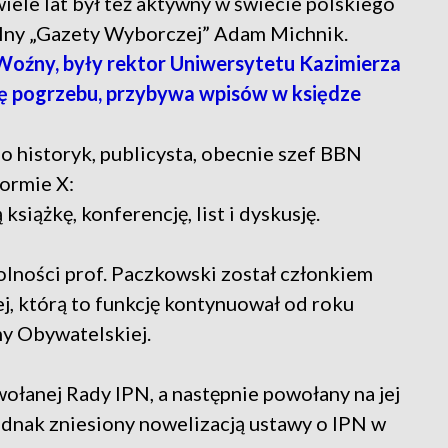
ele lat był też aktywny w świecie polskiego
elny „Gazety Wyborczej” Adam Michnik.
Woźny, były rektor Uniwersytetu Kazimierza
ę pogrzebu, przybywa wpisów w księdze
o historyk, publicysta, obecnie szef BBN
ormie X:
książkę, konferencję, list i dyskusję.
olności prof. Paczkowski został członkiem
, którą to funkcję kontynuował od roku
y Obywatelskiej.
ołanej Rady IPN, a następnie powołany na jej
ednak zniesiony nowelizacją ustawy o IPN w