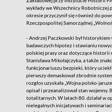
Zakładowej przy Instytucie Historii P
wykłady we Wszechnicy Robotniczej 
okresie przyczynił się również do pow
Rzeczpospolitej Samorządnej „Wolnoś
- Andrzej Paczkowski był historykie
badawczych hipotez i stawianiu nowych
polskiej prasy oraz dotyczące historii 
Stanisława Mikołajczyka, a także znak
funkcjonariuszu bezpieki, który uciek
pierwszy demaskował zbrodnie systemu
rozgłos uzyskała „Wojna polsko-jaruzel
opisał i przeanalizował stan wojenny.
totalitarnych. W latach 80. działał w 
nielegalnych inicjatywach i seminari