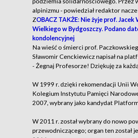
podziemia solidarnościowego. Przez wi
alpinizmu - powiedział redaktor nacz
Z
OBACZ TAKŻE: Nie żyje prof. Jacek 
Wielkiego w Bydgoszczy. Podano dat
kondolencyjnej
Na wieść o śmierci prof. Paczkowskieg
Sławomir Cenckiewicz napisał na platf
- Żegnaj Profesorze! Dziękuję za każdą 
W 1999 r. dzięki rekomendacji Unii W
Kolegium Instytutu Pamięci Narodowej
2007, wybrany jako kandydat Platform
W 2011 r. został wybrany do nowo pow
przewodniczącego; organ ten został j