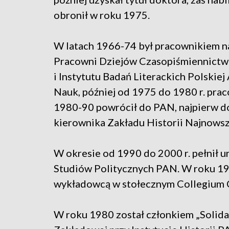
obronił w roku 1975.
W latach 1966-74 był pracownikiem
Pracowni Dziejów Czasopiśmiennictw
i Instytutu Badań Literackich Polskie
Nauk, później od 1975 do 1980 r. pra
1980-90 powrócił do PAN, najpierw do I
kierownika Zakładu Historii Najnowsz
W okresie od 1990 do 2000 r. pełnił u
Studiów Politycznych PAN. W roku 199
wykładowcą w stołecznym Collegium C
W roku 1980 został członkiem „Solidar