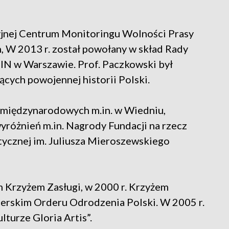
yjnej Centrum Monitoringu Wolności Prasy
, W 2013 r. został powołany w skład Rady
N w Warszawie. Prof. Paczkowski był
cych powojennej historii Polski.
w międzynarodowych m.in. w Wiedniu,
yróżnień m.in. Nagrody Fundacji na rzecz
tycznej im. Juliusza Mieroszewskiego
 Krzyżem Zasługi, w 2000 r. Krzyżem
cerskim Orderu Odrodzenia Polski. W 2005 r.
turze Gloria Artis”.