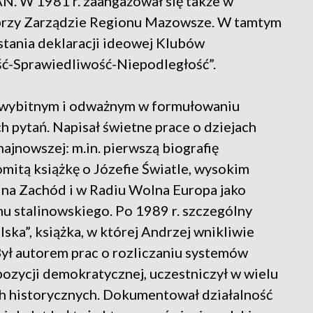
AN. W 1981 r. zaangażował się także w
przy Zarządzie Regionu Mazowsze. W tamtym
stania deklaracji ideowej Klubów
ć-Sprawiedliwość-Niepodległość”.
m wybitnym i odważnym w formułowaniu
 pytań. Napisał świetne prace o dziejach
najnowszej: m.in. pierwszą biografię
omitą książkę o Józefie Światle, wysokim
ł na Zachód i w Radiu Wolna Europa jako
 stalinowskiego. Po 1989 r. szczególny
ska”, książka, w której Andrzej wnikliwie
 Był autorem prac o rozliczaniu systemów
opozycji demokratycznej, uczestniczył w wielu
ach historycznych. Dokumentował działalność