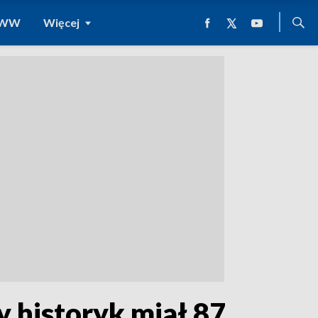
 WWW
Więcej
y historyk miał 87