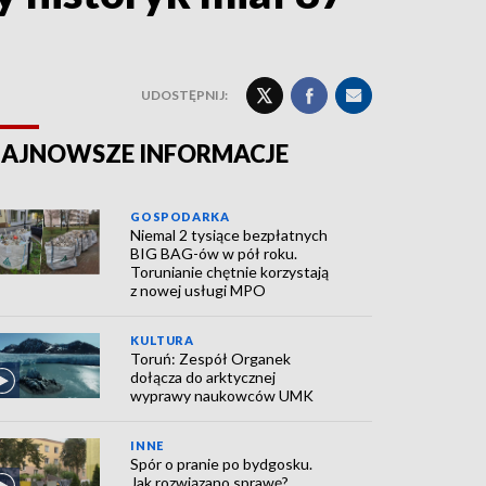
UDOSTĘPNIJ:
AJNOWSZE INFORMACJE
GOSPODARKA
Niemal 2 tysiące bezpłatnych
BIG BAG-ów w pół roku.
Torunianie chętnie korzystają
z nowej usługi MPO
KULTURA
Toruń: Zespół Organek
dołącza do arktycznej
wyprawy naukowców UMK
INNE
Spór o pranie po bydgosku.
Jak rozwiązano sprawę?