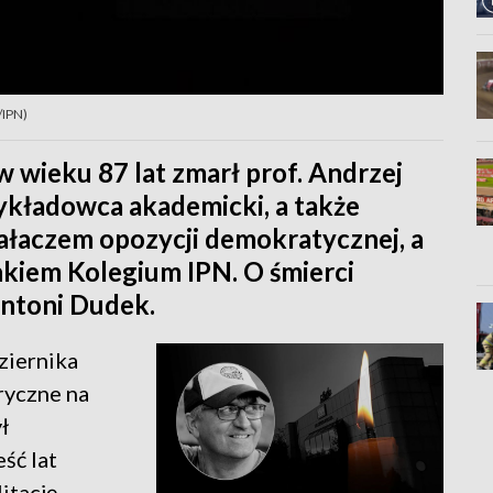
/IPN)
 wieku 87 lat zmarł prof. Andrzej
wykładowca akademicki, a także
iałaczem opozycji demokratycznej, a
nkiem Kolegium IPN. O śmierci
Antoni Dudek.
ziernika
ryczne na
ł
ść lat
litację