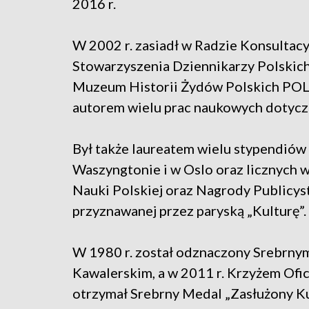
2016 r.
W 2002 r. zasiadł w Radzie Konsultac
Stowarzyszenia Dziennikarzy Polskich
Muzeum Historii Żydów Polskich POLI
autorem wielu prac naukowych dotyczą
Był także laureatem wielu stypendió
Waszyngtonie i w Oslo oraz licznych w
Nauki Polskiej oraz Nagrody Publicys
przyznawanej przez paryską „Kulturę”.
W 1980 r. został odznaczony Srebrnym
Kawalerskim, a w 2011 r. Krzyżem Ofi
otrzymał Srebrny Medal „Zasłużony Kul