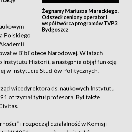
Żegnamy Mariusza Mareckiego.
Odszedł ceniony operator i
współtwórca programów TVP3
 naukowym
Bydgoszcz
a Polskiego
j Akademii
cował w Bibliotece Narodowej. W latach
nstytutu Historii, a następnie objął funkcję
ej w Instytucie Studiów Politycznych.
rząd wicedyrektora ds. naukowych Instytutu
1 otrzymał tytuł profesora. Był także
ivitas.
ności” i rozpoczął działalność w Komisji