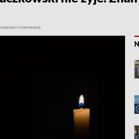
UJAWSKO-POMORSKIE
N