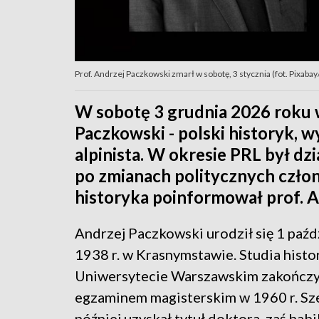
Prof. Andrzej Paczkowski zmarł w sobotę, 3 stycznia (fot. Pixabay
W sobotę 3 grudnia 2026 roku w
Paczkowski - polski historyk, 
alpinista. W okresie PRL był dz
po zmianach politycznych czło
historyka poinformował prof. 
Andrzej Paczkowski urodził się 1 paźd
1938 r. w Krasnymstawie. Studia histo
Uniwersytecie Warszawskim zakończy
egzaminem magisterskim w 1960 r. Sze
później uzyskał tytuł doktora, zaś habi