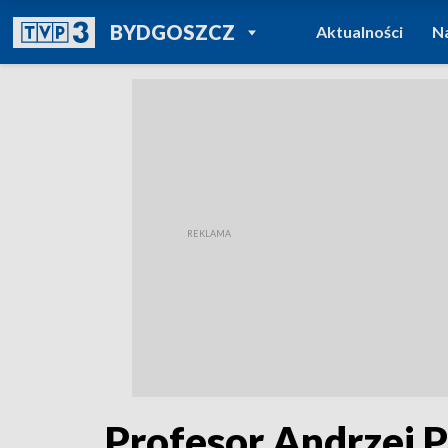
POWRÓT DO
BYDGOSZCZ
Aktualności
N
TVP REGIONY
Profesor Andrzej P