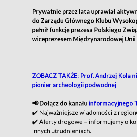
Prywatnie przez lata uprawiał aktywn
do Zarządu Głównego Klubu Wysokogór
pełnił funkcję prezesa Polskiego Zwi
wiceprezesem Międzynarodowej Unii Or
ZOBACZ TAKŻE: Prof. Andrzej Kola ni
pionier archeologii podwodnej
📢 Dołącz do kanału
informacyjnego 
✔️ Najważniejsze wiadomości z region
✔️ Alerty drogowe – informujemy o ko
innych utrudnieniach.