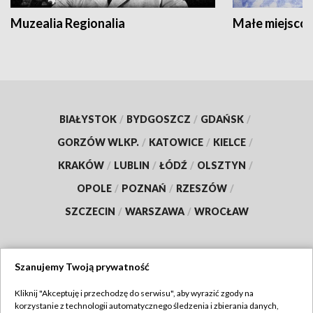
Muzealia Regionalia
Małe miejscow
BIAŁYSTOK
/
BYDGOSZCZ
/
GDAŃSK
/
GORZÓW WLKP.
/
KATOWICE
/
KIELCE
/
KRAKÓW
/
LUBLIN
/
ŁÓDŹ
/
OLSZTYN
/
OPOLE
/
POZNAŃ
/
RZESZÓW
/
SZCZECIN
/
WARSZAWA
/
WROCŁAW
Szanujemy Twoją prywatność
Dołącz do nas:
Kliknij "Akceptuję i przechodzę do serwisu", aby wyrazić zgody na
korzystanie z technologii automatycznego śledzenia i zbierania danych,
TVP