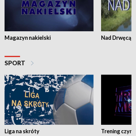
Magazyn nakielski
Nad Drwęcą
SPORT
Liga na skróty
Trening czyni 