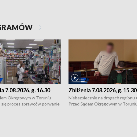
OGRAMÓW
ia 7.08.2026, g. 16.30
Zbliżenia 7.08.2026, g. 15.30
dem Okręgowym w Toruniu
Niebezpiecznie na drogach regionu 
 się proces sprawców porwanie,
Przed Sądem Okręgowym w Toruni
 tortur pod Grudziądzem • 3 mln
rozpoczął się proces sprawców por
 mogą wynosić straty po pożarze
pobicie i tortur pod Grudziądzem • 
Kossaka w Bydgoszczy •
o oszczędzanie wody • Ważne dla
cznie na drogach regionu •
rolników badania w Stacji Doświadcz
ąg sporu o pranie na bydgoskich
Oceny Odmian w Chrząstowie