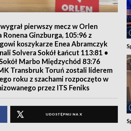
wygrał pierwszy mecz w Orlen
a Ronena Ginzburga, 105:96 z
igowi koszykarze Enea Abramczyk
S
ali Solvera Sokół Łańcut 113:81 •
 Sokół Marbo Międzychód 83:76
K Transbruk Toruń zostali liderem
ego roku z szachami rozpoczęto w
nizowanego przez ITS Feniks
UDOSTĘPNIJ NA X
S