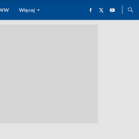
 WWW
Więcej