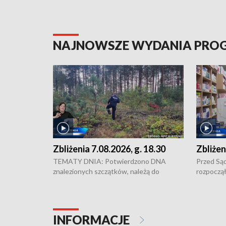
NAJNOWSZE WYDANIA PR
Zbliżenia 7.08.2026, g. 18.30
Zbliżen
TEMATY DNIA: Potwierdzono DNA
Przed Są
znalezionych szczątków, należą do
rozpoczął
zaginionej Jowity Zielińskiej • Tragiczny
pobicie i
finał prac serwisowych w studni w Solcu
zł - tyle
Kujawskim • Festiwal dziewięciu wzgórz
przy ul. 
w Chełmnie i Festiwal Wisły w kilku
Niebezpie
INFORMACJE
miastach regionu • Problem z realizacją
Dalszy ci