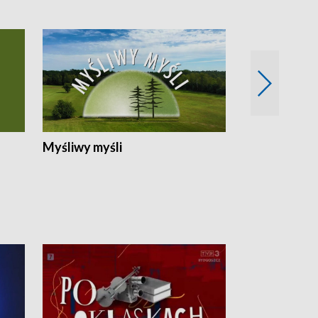
Myśliwy myśli
Spotkania z 