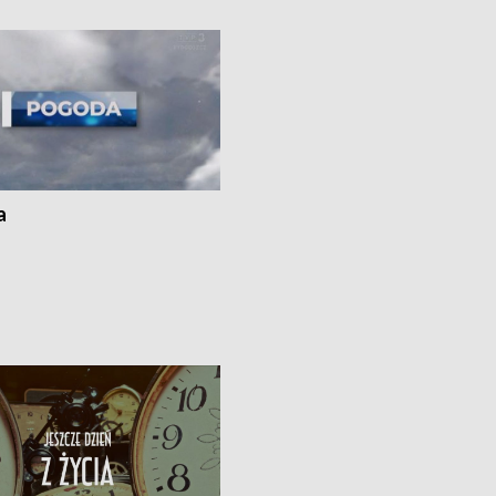
kach
a