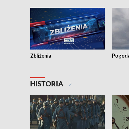
recept po spaleniu apteki w Bydgoszczy •
Kapuścis
Dalszy ciąg sąsiedzkiego sporu o
wywieszanie prania
Zbliżenia
Pogod
HISTORIA