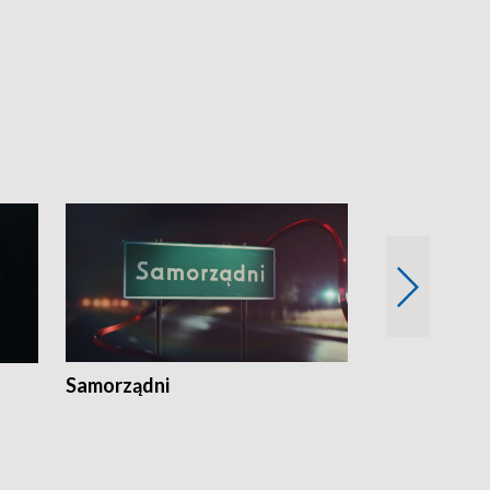
Samorządni
Wspólna sp