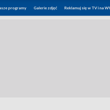
asze programy
Galerie zdjęć
Reklamuj się w TV i na