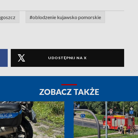
dgoszcz
#oblodzenie kujawsko pomorskie
UDOSTĘPNIJ NA X
ZOBACZ TAKŻE