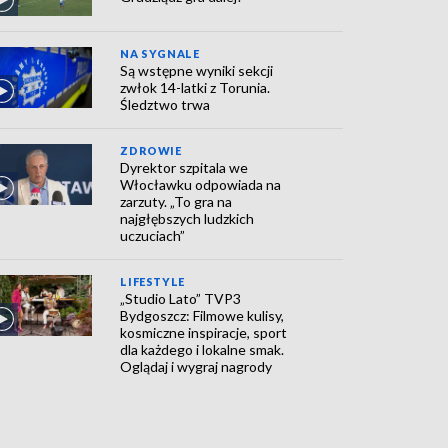
NA SYGNALE
Są wstępne wyniki sekcji
zwłok 14-latki z Torunia.
Śledztwo trwa
ZDROWIE
Dyrektor szpitala we
Włocławku odpowiada na
zarzuty. „To gra na
najgłębszych ludzkich
uczuciach”
LIFESTYLE
„Studio Lato” TVP3
Bydgoszcz: Filmowe kulisy,
kosmiczne inspiracje, sport
dla każdego i lokalne smak.
Oglądaj i wygraj nagrody