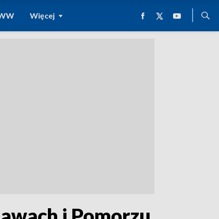
 WWW
Więcej
jawach i Pomorzu.