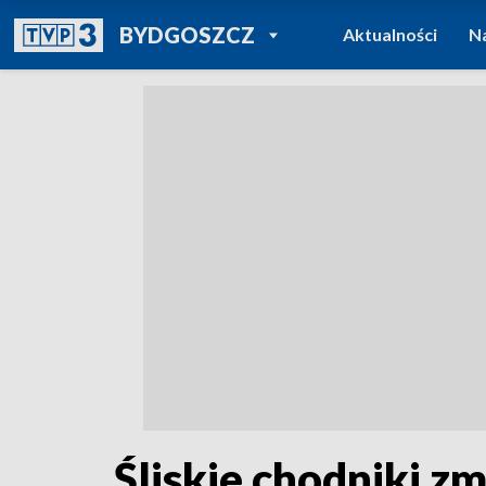
POWRÓT DO
BYDGOSZCZ
Aktualności
N
TVP REGIONY
Śliskie chodniki 