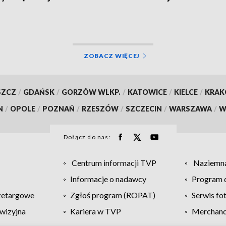
ykliści, w akcji
Gorczenicy
łowce LPR. Znamy
i badania trzeźwości
alizacja]
ZOBACZ WIĘCEJ
SZCZ
/
GDAŃSK
/
GORZÓW WLKP.
/
KATOWICE
/
KIELCE
/
KRA
N
/
OPOLE
/
POZNAŃ
/
RZESZÓW
/
SZCZECIN
/
WARSZAWA
/
W
Dołącz do nas:
Centrum informacji TVP
Naziemna
Informacje o nadawcy
Program d
zetargowe
Zgłoś program (ROPAT)
Serwis fo
wizyjna
Kariera w TVP
Merchandi