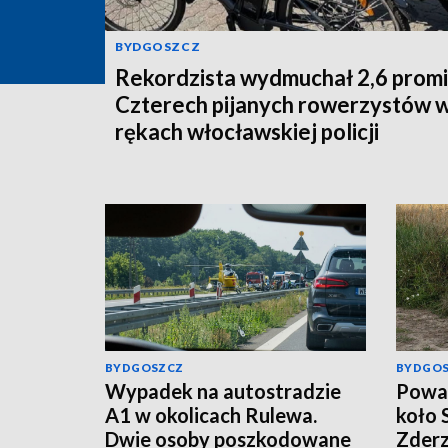
BYDGOSZCZ
Rekordzista wydmuchał 2,6 promi
Czterech pijanych rowerzystów 
rękach włocławskiej policji
BYDGOSZCZ
BYDGO
Wypadek na autostradzie
Poważ
A1 w okolicach Rulewa.
koło 
Dwie osoby poszkodowane
Zderz