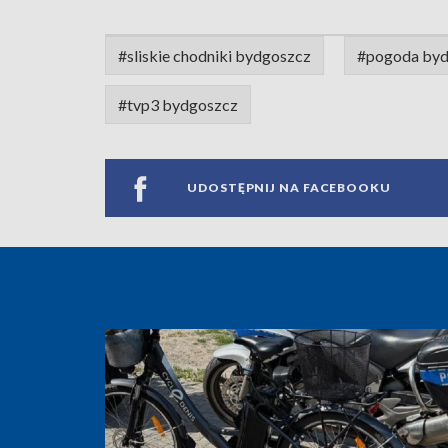
#sliskie chodniki bydgoszcz
#pogoda by
#tvp3 bydgoszcz
UDOSTĘPNIJ NA FACEBOOKU