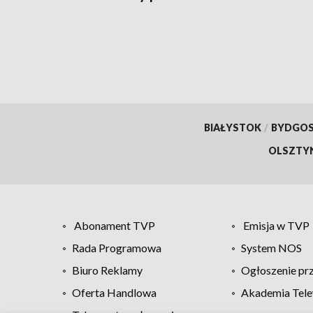
motoc
śmig
wynik
[aktu
BIAŁYSTOK
/
BYDGO
OLSZTY
Abonament TVP
Emisja w TVP
Rada Programowa
System NOS
Biuro Reklamy
Ogłoszenie pr
Oferta Handlowa
Akademia Tele