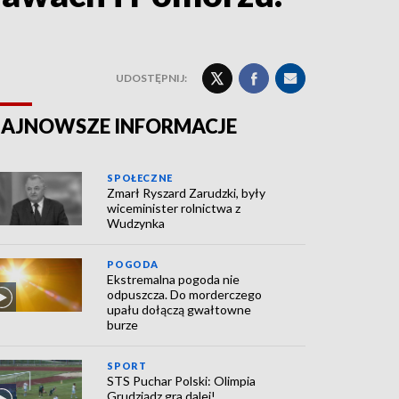
UDOSTĘPNIJ:
AJNOWSZE INFORMACJE
SPOŁECZNE
Zmarł Ryszard Zarudzki, były
wiceminister rolnictwa z
Wudzynka
POGODA
Ekstremalna pogoda nie
odpuszcza. Do morderczego
upału dołączą gwałtowne
burze
SPORT
STS Puchar Polski: Olimpia
Grudziądz gra dalej!