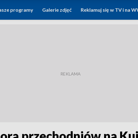
asze programy
Galerie zdjęć
Reklamuj się w TV i na
zmorą przechodniów na Ku