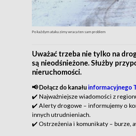
Po każdym ataku zimy wraca ten sam problem
Uważać trzeba nie tylko na drog
są nieodśnieżone. Służby przy
nieruchomości.
📢 Dołącz do kanału
informacyjnego 
✔️ Najważniejsze wiadomości z region
✔️ Alerty drogowe – informujemy o ko
innych utrudnieniach.
✔️ Ostrzeżenia i komunikaty – burze, a