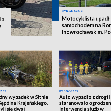
BYDGOSZCZ
Motocyklista upadł
la.
samochodem na Ron
w
Inowrocławskim. Poli
kierowcę
SZCZ
BYDGOSZCZ
ny wypadek w Sitnie
Auto wypadło z drogi i
Sępólna Krajeńskiego.
staranowało ogrodzen
yli się dwaj
Interwencja służb w