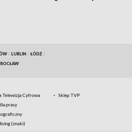
Zniknęło tymczasowe rondo
KÓW
/
LUBLIN
/
ŁÓDŹ
/
ROCŁAW
 Telewizja Cyfrowa
Sklep TVP
la prasy
tograficzny
sing (znaki)