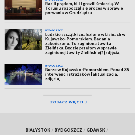
Razili prądem, bili i grozili śmiercią. W
Toruniu rozpoczął się proces w sprawie
porwania w Grudziądzu
BYDGOSZCZ
Ludzkie szczątki znalezione w Lisinach w
Kujawsko-Pomorskiem. Badania
zakończono. To zaginiona Jowita
Zielińska. Będzie przełom w sprawie
zaginionej Jowity Zielińskiej? [zdjęcia,
wideo, aktualizacja]
BYDGOSZCZ
Burze w Kujawsko-Pomorskiem. Ponad 35
interwencji strażaków [aktualizacja,
zdjęcia]
ZOBACZ WIĘCEJ
BIAŁYSTOK
/
BYDGOSZCZ
/
GDAŃSK
/