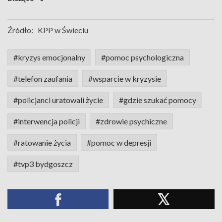
Źródło:
KPP w Świeciu
#kryzys emocjonalny
#pomoc psychologiczna
#telefon zaufania
#wsparcie w kryzysie
#policjanci uratowali życie
#gdzie szukać pomocy
#interwencja policji
#zdrowie psychiczne
#ratowanie życia
#pomoc w depresji
#tvp3 bydgoszcz