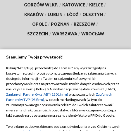
GORZÓW WLKP.
/
KATOWICE
/
KIELCE
/
KRAKÓW
/
LUBLIN
/
ŁÓDŹ
/
OLSZTYN
/
OPOLE
/
POZNAŃ
/
RZESZÓW
/
SZCZECIN
/
WARSZAWA
/
WROCŁAW
Szanujemy Twoją prywatność
Dołącz do nas:
Kliknij "Akceptuję i przechodzę do serwisu", aby wyrazić zgody na
korzystanie z technologii automatycznego śledzenia i zbierania danych,
TVP
dostęp do informacji na Twoim urządzeniu końcowym i ich
Abonament TVP
przechowywanie oraz na przetwarzanie Twoich danych osobowych przez
Regulamin TVP
nas, czyli Telewizję Polską S.A. w likwidacji (zwaną dalej również „TVP”),
Emisja w TVP
Zaufanych Partnerów z IAB* (1201 firm)
oraz pozostałych
Zaufanych
Polityka prywatności
Partnerów TVP (93 firm)
, w celach marketingowych (w tym do
Centrum informacji TVP
Moje zgody
zautomatyzowanego dopasowania reklam do Twoich zainteresowań i
mierzenia ich skuteczności) i pozostałych, które wskazujemy poniżej, a
Naziemna Telewizja Cyfrowa
Pomoc
także zgody na udostępnianie przez nas identyfikatora PPID do Google.
Sklep TVP
Biuro reklamy
Twoje dane osobowe zbierane podczas odwiedzania przez Ciebie naszych
Rada Programowa