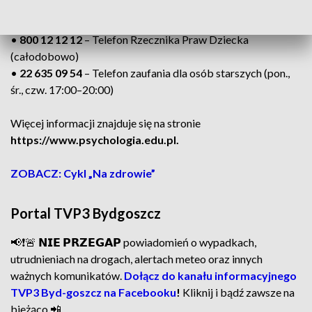
(całodobowo)
•
800 108 108
– Telefon wsparcia (pon.–niedz. 14:00–20:00)
•
800 12 12 12
– Telefon Rzecznika Praw Dziecka
(całodobowo)
•
22 635 09 54
– Telefon zaufania dla osób starszych (pon.,
śr., czw. 17:00–20:00)
Więcej informacji znajduje się na stronie
https://www.psychologia.edu.pl.
ZOBACZ: Cykl „Na zdrowie”
Portal TVP3 Bydgoszcz
📢❗🚨 𝗡𝗜𝗘 𝗣𝗥𝗭𝗘𝗚𝗔𝗣 powiadomień o wypadkach,
utrudnieniach na drogach, alertach meteo oraz innych
ważnych komunikatów.
Dołącz do kanału informacyjnego
TVP3 Byd-goszcz na Facebooku
!
Kliknij i bądź zawsze na
bieżąco 📲