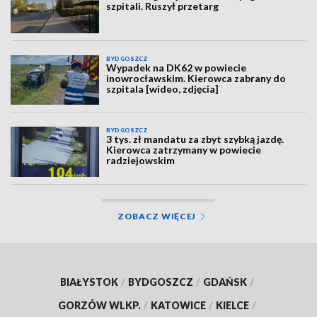
szpitali. Ruszył przetarg
BYDGOSZCZ
Wypadek na DK62 w powiecie
inowrocławskim. Kierowca zabrany do
szpitala [wideo, zdjęcia]
BYDGOSZCZ
3 tys. zł mandatu za zbyt szybką jazdę.
Kierowca zatrzymany w powiecie
radziejowskim
ZOBACZ WIĘCEJ
BIAŁYSTOK
/
BYDGOSZCZ
/
GDAŃSK
/
GORZÓW WLKP.
/
KATOWICE
/
KIELCE
/