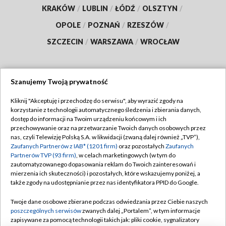
KRAKÓW
/
LUBLIN
/
ŁÓDŹ
/
OLSZTYN
/
OPOLE
/
POZNAŃ
/
RZESZÓW
/
SZCZECIN
/
WARSZAWA
/
WROCŁAW
Szanujemy Twoją prywatność
Dołącz do nas:
Kliknij "Akceptuję i przechodzę do serwisu", aby wyrazić zgody na
korzystanie z technologii automatycznego śledzenia i zbierania danych,
TVP
dostęp do informacji na Twoim urządzeniu końcowym i ich
Abonament TVP
przechowywanie oraz na przetwarzanie Twoich danych osobowych przez
Regulamin TVP
nas, czyli Telewizję Polską S.A. w likwidacji (zwaną dalej również „TVP”),
Emisja w TVP
Polityka prywatności
Zaufanych Partnerów z IAB* (1201 firm)
oraz pozostałych
Zaufanych
Partnerów TVP (93 firm)
, w celach marketingowych (w tym do
Centrum informacji TVP
Moje zgody
zautomatyzowanego dopasowania reklam do Twoich zainteresowań i
mierzenia ich skuteczności) i pozostałych, które wskazujemy poniżej, a
Naziemna Telewizja Cyfrowa
Pomoc
także zgody na udostępnianie przez nas identyfikatora PPID do Google.
Sklep TVP
Biuro reklamy
Twoje dane osobowe zbierane podczas odwiedzania przez Ciebie naszych
Rada Programowa
Kontakt
poszczególnych serwisów
zwanych dalej „Portalem”, w tym informacje
zapisywane za pomocą technologii takich jak: pliki cookie, sygnalizatory
System NOS