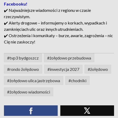
Facebooku!
✔️ Najważniejsze wiadomości z regionu w czasie
rzeczywistym.
✔️ Alerty drogowe – informujemy o korkach, wypadkach i
zamknięciach ulic oraz innych utrudnieniach.
✔️ Ostrzeżenia i komunikaty – burze, awarie, zagrożenia – nic
Cię nie zaskoczy!
#tvp3 bydgoszcz
#żołędowo przebudowa
#rondo żołędowo
#inwestycja 2027
#żołędowo
#żołędowo ulica jastrzębowa
#chodniki
#żołędowo wiadomości