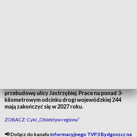
Przebudowa ma poprawić bezpieczeństwo mieszkańców i podróżnych
Rondo, nowe chodniki i doświetlone przejścia dla
pieszych, mieszkańcy Żołędowa mają zyskać
bezpieczną trasę. Podpisano umowę na
przebudowę ulicy Jastrzębiej. Prace na ponad 3-
kilometrowym odcinku drogi wojewódzkiej 244
mają zakończyć się w 2027 roku.
ZOBACZ: Cykl „Obiektyw regionu”
📢 Dołącz do kanału
informacyjnego TVP3 Bydgoszcz na