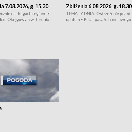
ia 7.08.2026, g. 15.30
Zbliżenia 6.08.2026, g. 18.30
cznie na drogach regionu •
TEMATY DNIA: Ostrzeżenie przed
dem Okręgowym w Toruniu
upałem • Pożar pasażu handlowego
 się proces sprawców porwanie,
Bydgoszczy • Policja rozbiła lokalną 
 tortur pod Grudziądzem • Apele
dealerską – grozi im do 12 lat więzien
dzanie wody • Ważne dla
Akcja porodowa na trasie Rypin-Tor
badania w Stacji Doświadczalnej
pomógł policyjny patrol • Wyjątkow
mian w Chrząstowie
projekt UMK w Toruniu
a