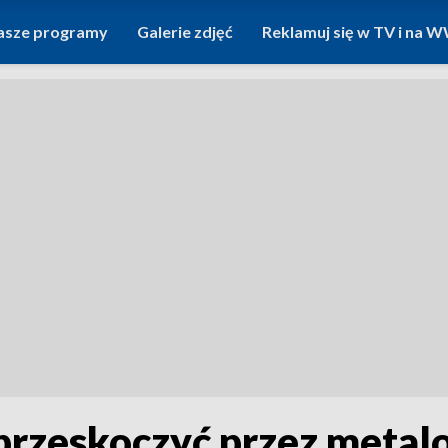
asze programy
Galerie zdjęć
Reklamuj się w TV i na
przeskoczyć przez metalo