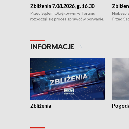
Zbliżenia 7.08.2026, g. 16.30
Zbliżen
Przed Sądem Okręgowym w Toruniu
Niebezpie
rozpoczął się proces sprawców porwanie,
Przed Są
pobicie i tortur pod Grudziądzem • 3 mln
rozpoczął
zł - tyle mogą wynosić straty po pożarze
pobicie i
przy ul. Kossaka w Bydgoszczy •
o oszczę
Niebezpiecznie na drogach regionu •
rolników 
INFORMACJE
Dalszy ciąg sporu o pranie na bydgoskich
Oceny Od
Kapuściskach
Zbliżenia
Pogod