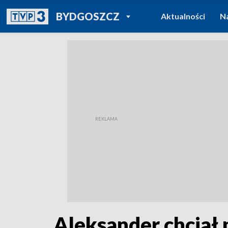
POWRÓT DO
BYDGOSZCZ
Aktualności
N
TVP REGIONY
Aleksander chciał 