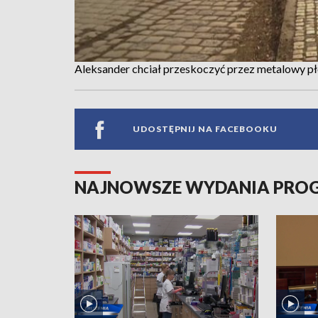
Aleksander chciał przeskoczyć przez metalowy pł
UDOSTĘPNIJ NA FACEBOOKU
NAJNOWSZE WYDANIA PR