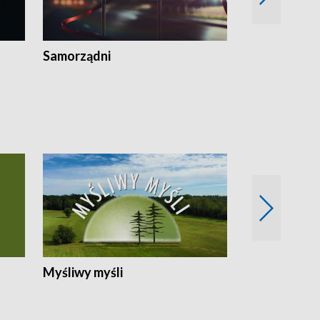
Samorządni
Wspólna sp
Myśliwy myśli
Spotkania z 