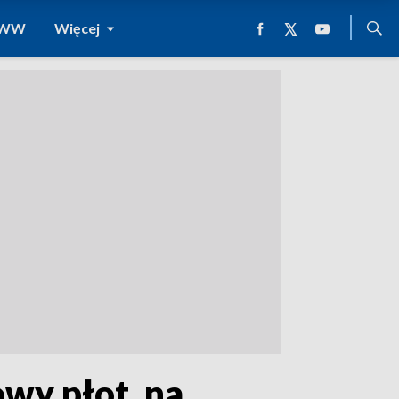
 WWW
Więcej
wy płot, na