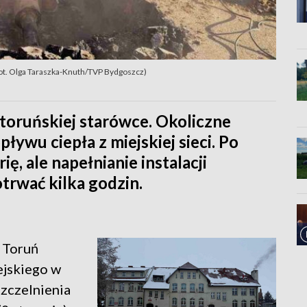
(fot. Olga Taraszka-Knuth/TVP Bydgoszcz)
 toruńskiej starówce. Okoliczne
ywu ciepła z miejskiej sieci. Po
ę, ale napełnianie instalacji
rwać kilka godzin.
 Toruń
ejskiego w
szczelnienia