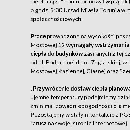
ciepłociągu" - poinformował w piątek (
o godz. 9:30 Urząd Miasta Torunia w 
społecznościowych.
Prace
prowadzone na wysokości posesj
Mostowej 12
wymagały wstrzymania
ciepła do budynków
zasilanych z tej cz
od ul. Podmurnej do ul. Żeglarskiej, w 
Mostowej, Łaziennej, Ciasnej oraz Sze
„
Przywrócenie dostaw ciepła planowan
ujemne temperatury podejmiemy działa
zminimalizować niedogodności dla mie
Pozostajemy w stałym kontakcie z PG
ratusz na swojej stronie internetowej.