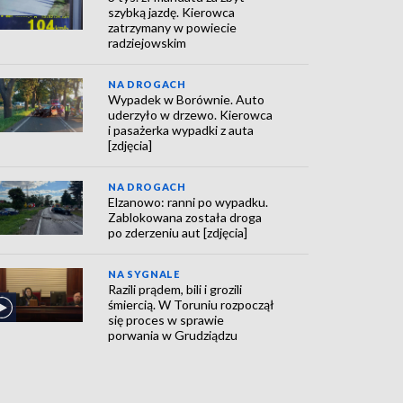
szybką jazdę. Kierowca
zatrzymany w powiecie
radziejowskim
NA DROGACH
Wypadek w Borównie. Auto
uderzyło w drzewo. Kierowca
i pasażerka wypadki z auta
[zdjęcia]
NA DROGACH
Elzanowo: ranni po wypadku.
Zablokowana została droga
po zderzeniu aut [zdjęcia]
NA SYGNALE
Razili prądem, bili i grozili
śmiercią. W Toruniu rozpoczął
się proces w sprawie
porwania w Grudziądzu