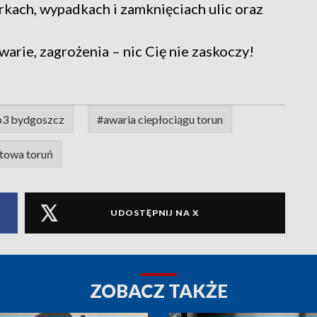
rkach, wypadkach i zamknięciach ulic oraz
warie, zagrożenia – nic Cię nie zaskoczy!
p3 bydgoszcz
#awaria ciepłociągu torun
stowa toruń
UDOSTĘPNIJ NA X
ZOBACZ TAKŻE