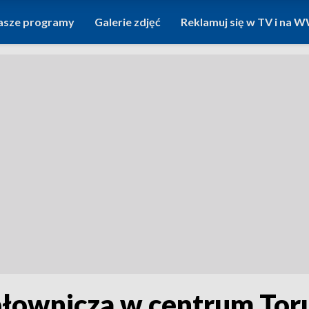
asze programy
Galerie zdjęć
Reklamuj się w TV i na
płownicza w centrum Toru