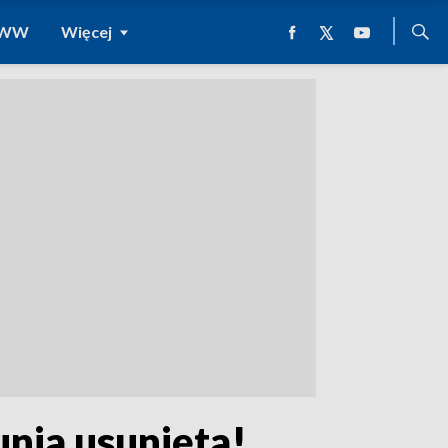
 WWW
Więcej
nia usunięta!