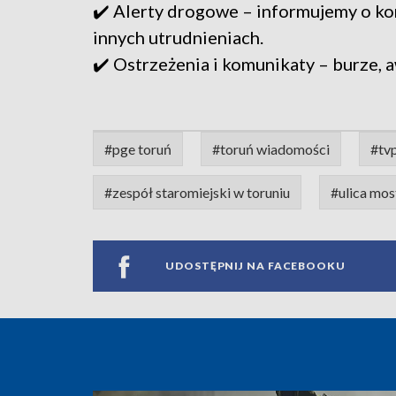
✔️ Alerty drogowe – informujemy o ko
innych utrudnieniach.
✔️ Ostrzeżenia i komunikaty – burze, a
#pge toruń
#toruń wiadomości
#tv
#zespół staromiejski w toruniu
#ulica mo
UDOSTĘPNIJ NA FACEBOOKU