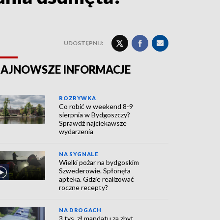
UDOSTĘPNIJ:
AJNOWSZE INFORMACJE
ROZRYWKA
Co robić w weekend 8-9
sierpnia w Bydgoszczy?
Sprawdź najciekawsze
wydarzenia
NA SYGNALE
Wielki pożar na bydgoskim
Szwederowie. Spłonęła
apteka. Gdzie realizować
roczne recepty?
NA DROGACH
3 tys. zł mandatu za zbyt