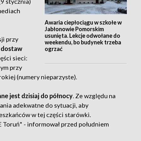
9 stycznia)
mediach
Awaria ciepłociągu w szkołe w
Jabłonowie Pomorskim
usunięta. Lekcje odwołane do
i przy
weekendu, bo budynek trzeba
 dostaw
ogrzać
ęści sieci:
tym przy
rokiej (numery nieparzyste).
e jest dzisiaj do północy
. Ze względu na
nia adekwatne do sytuacji, aby
szkańców w tej części starówki.
E Toruń" - informował przed południem