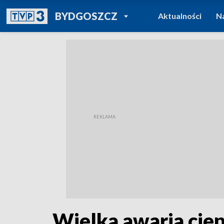
POWRÓT DO
BYDGOSZCZ
Aktualności
N
TVP REGIONY
Wielka awaria cie