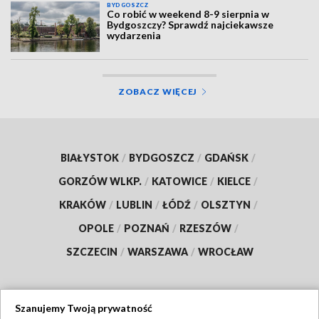
BYDGOSZCZ
Co robić w weekend 8-9 sierpnia w
Bydgoszczy? Sprawdź najciekawsze
wydarzenia
ZOBACZ WIĘCEJ
BIAŁYSTOK
/
BYDGOSZCZ
/
GDAŃSK
/
GORZÓW WLKP.
/
KATOWICE
/
KIELCE
/
KRAKÓW
/
LUBLIN
/
ŁÓDŹ
/
OLSZTYN
/
OPOLE
/
POZNAŃ
/
RZESZÓW
/
SZCZECIN
/
WARSZAWA
/
WROCŁAW
Szanujemy Twoją prywatność