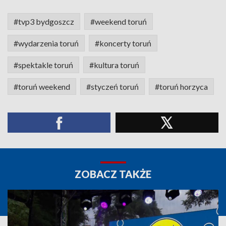
#tvp3 bydgoszcz
#weekend toruń
#wydarzenia toruń
#koncerty toruń
#spektakle toruń
#kultura toruń
#toruń weekend
#styczeń toruń
#toruń horzyca
ZOBACZ TAKŻE