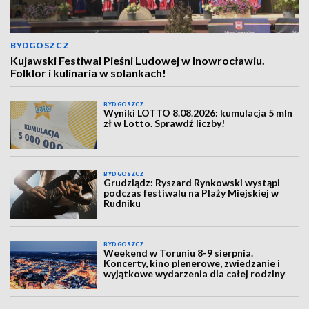
BYDGOSZCZ
Kujawski Festiwal Pieśni Ludowej w Inowrocławiu.
Folklor i kulinaria w solankach!
BYDGOSZCZ
Wyniki LOTTO 8.08.2026: kumulacja 5 mln
zł w Lotto. Sprawdź liczby!
BYDGOSZCZ
Grudziądz: Ryszard Rynkowski wystąpi
podczas festiwalu na Plaży Miejskiej w
Rudniku
BYDGOSZCZ
Weekend w Toruniu 8-9 sierpnia.
Koncerty, kino plenerowe, zwiedzanie i
wyjątkowe wydarzenia dla całej rodziny