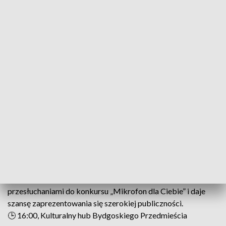
NIEDZIELA, 11 STYCZNIA
Warsztaty piernikarskie oraz spacer z przewodnikiem
po Toruniu
Piernikarnia Starotoruńska zaprasza na połączenie
zwiedzania Starego Miasta z praktycznym poznawaniem
piernikarskich tradycji Torunia. Uczestnicy wezmą udział w
spacerze po najważniejszych zabytkach, a następnie
własnoręcznie upieką pierniki według starodawnej receptury.
🕒 12:00, Piernikarnia Starotoruńska
Koncert uczniów Studio Piosenki Metro „Nieodkryci vol.
2”
Kulturalny hub Bydgoskiego Przedmieścia stanie się sceną
dla młodych i dorosłych wykonawców związanych ze
Studiem Piosenki Metro. Koncert połączony jest z
przesłuchaniami do konkursu „Mikrofon dla Ciebie” i daje
szansę zaprezentowania się szerokiej publiczności.
🕒 16:00, Kulturalny hub Bydgoskiego Przedmieścia