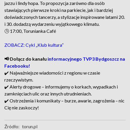
jazzu i lindy hopa. To propozycja zarówno dla osób
stawiających pierwsze kroki na parkiecie, jak i bardziej
doświadczonych tancerzy, a stylizacje inspirowane latami 20.
i 30. dodadzą wydarzeniu wyjątkowego klimatu.
🕒 17:00, Torunianka Café
ZOBACZ: Cykl „Klub kultura”
📢 Dołącz do kanału
informacyjnego TVP3 Bydgoszcz na
Facebooku!
✔️ Najważniejsze wiadomości z regionu w czasie
rzeczywistym.
✔️ Alerty drogowe – informujemy o korkach, wypadkach i
zamknięciach ulic oraz innych utrudnieniach.
✔️ Ostrzeżenia i komunikaty – burze, awarie, zagrożenia – nic
Cię nie zaskoczy!
Źródło:
torun.pl