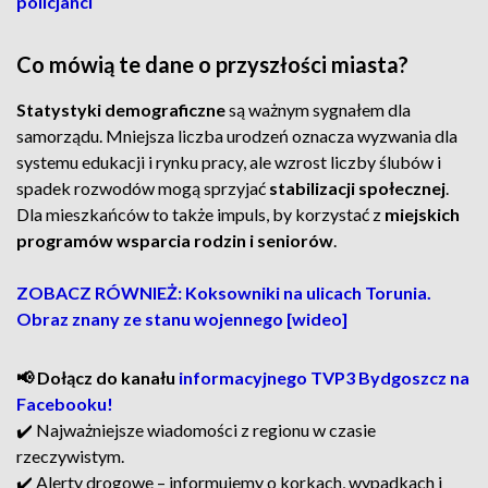
policjanci
Co mówią te dane o przyszłości miasta?
Statystyki demograficzne
są ważnym sygnałem dla
samorządu. Mniejsza liczba urodzeń oznacza wyzwania dla
systemu edukacji i rynku pracy, ale wzrost liczby ślubów i
spadek rozwodów mogą sprzyjać
stabilizacji społecznej
.
Dla mieszkańców to także impuls, by korzystać z
miejskich
programów wsparcia rodzin i seniorów
.
ZOBACZ RÓWNIEŻ: Koksowniki na ulicach Torunia.
Obraz znany ze stanu wojennego [wideo]
📢 Dołącz do kanału
informacyjnego TVP3 Bydgoszcz na
Facebooku!
✔️ Najważniejsze wiadomości z regionu w czasie
rzeczywistym.
✔️ Alerty drogowe – informujemy o korkach, wypadkach i