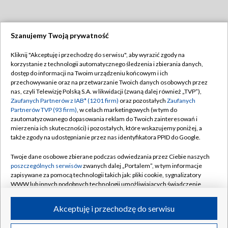
Szanujemy Twoją prywatność
Dołącz do nas:
Kliknij "Akceptuję i przechodzę do serwisu", aby wyrazić zgody na
korzystanie z technologii automatycznego śledzenia i zbierania danych,
TVP
dostęp do informacji na Twoim urządzeniu końcowym i ich
Abonament TVP
przechowywanie oraz na przetwarzanie Twoich danych osobowych przez
Regulamin TVP
nas, czyli Telewizję Polską S.A. w likwidacji (zwaną dalej również „TVP”),
Emisja w TVP
Polityka prywatności
Zaufanych Partnerów z IAB* (1201 firm)
oraz pozostałych
Zaufanych
Partnerów TVP (93 firm)
, w celach marketingowych (w tym do
Centrum informacji TVP
Moje zgody
zautomatyzowanego dopasowania reklam do Twoich zainteresowań i
mierzenia ich skuteczności) i pozostałych, które wskazujemy poniżej, a
Naziemna Telewizja Cyfrowa
Pomoc
także zgody na udostępnianie przez nas identyfikatora PPID do Google.
Sklep TVP
Biuro reklamy
Twoje dane osobowe zbierane podczas odwiedzania przez Ciebie naszych
Rada Programowa
Kontakt
poszczególnych serwisów
zwanych dalej „Portalem”, w tym informacje
zapisywane za pomocą technologii takich jak: pliki cookie, sygnalizatory
System NOS
WWW lub innych podobnych technologii umożliwiających świadczenie
dopasowanych i bezpiecznych usług, personalizację treści oraz reklam,
Informacje o nadawcy
Kanały
udostępnianie funkcji mediów społecznościowych oraz analizowanie
Akceptuję i przechodzę do serwisu
ruchu w Internecie.
Program dla prasy
©2026 Telewizja Polska S.A. w likwidacji