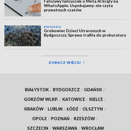
Fałszywy łańcuszek o Meta AI krąży na
WhatsAppie. Uspokajamy: nie czyta
prywatnych czatów
BYDGOSZCZ
Grobowiec Dzieci Utraconych w
Bydgoszczy. Sprawa trafiła do prokuratury
ZOBACZ WIĘCEJ
BIAŁYSTOK
/
BYDGOSZCZ
/
GDAŃSK
/
GORZÓW WLKP.
/
KATOWICE
/
KIELCE
/
KRAKÓW
/
LUBLIN
/
ŁÓDŹ
/
OLSZTYN
/
OPOLE
/
POZNAŃ
/
RZESZÓW
/
SZCZECIN
/
WARSZAWA
/
WROCŁAW