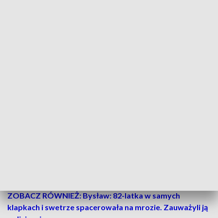
o
342
więcej
niż w 2024 roku. Wśród nich było:
703
śluby
cywilne
,
228
ślubów
konkordatowych
,
420
aktów
zarejestrowanych w trybie
szczególnym
.
W 2025 roku sądy orzekły
711 rozwodów
, czyli o
124 mniej
niż rok wcześniej. To sygnał, że mimo wyzwań, część par
decyduje się na trwałe relacje lub skuteczniej radzi sobie z
kryzysami.
Symbolicznym dopełnieniem tych danych są
jubileusze
małżeńskie
. Medale za długoletnie pożycie małżeńskie
otrzymało
235 par
, co pokazuje, że w Bydgoszczy wciąż
silna jest
tradycja wieloletnich związków
. Najstarsza
mieszkanka
miasta świętowała
105. urodziny
, a najstarszy
bydgoszczanin 103
.
ZOBACZ RÓWNIEŻ: Bysław: 82-latka w samych
klapkach i swetrze spacerowała na mrozie. Zauważyli ją