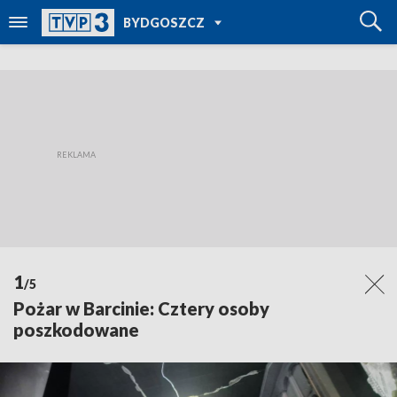
POWRÓT DO
BYDGOSZCZ
TVP REGIONY
1
/5
Pożar w Barcinie: Cztery osoby
poszkodowane