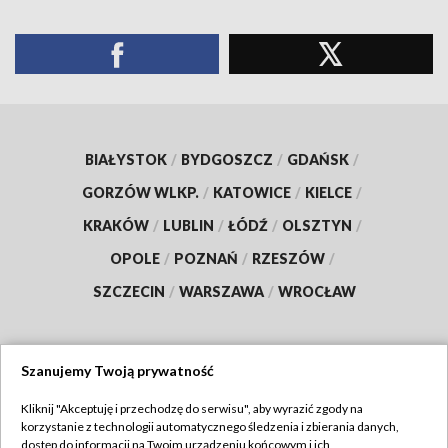
BIAŁYSTOK
/
BYDGOSZCZ
/
GDAŃSK
/
GORZÓW WLKP.
/
KATOWICE
/
KIELCE
/
KRAKÓW
/
LUBLIN
/
ŁÓDŹ
/
OLSZTYN
/
OPOLE
/
POZNAŃ
/
RZESZÓW
/
SZCZECIN
/
WARSZAWA
/
WROCŁAW
Szanujemy Twoją prywatność
Dołącz do nas:
Kliknij "Akceptuję i przechodzę do serwisu", aby wyrazić zgody na
korzystanie z technologii automatycznego śledzenia i zbierania danych,
TVP
dostęp do informacji na Twoim urządzeniu końcowym i ich