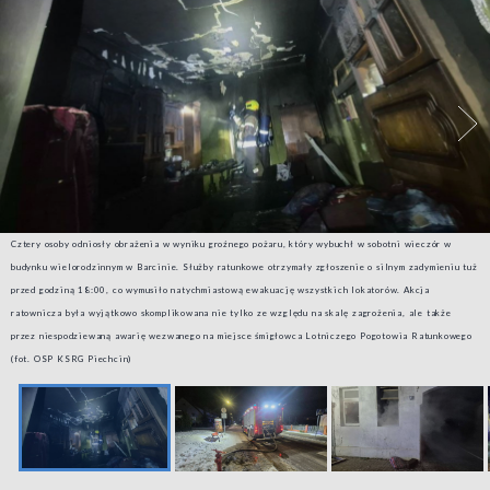
Cztery osoby odniosły obrażenia w wyniku groźnego pożaru, który wybuchł w sobotni wieczór w
budynku wielorodzinnym w Barcinie. Służby ratunkowe otrzymały zgłoszenie o silnym zadymieniu tuż
przed godziną 18:00, co wymusiło natychmiastową ewakuację wszystkich lokatorów. Akcja
ratownicza była wyjątkowo skomplikowana nie tylko ze względu na skalę zagrożenia, ale także
przez niespodziewaną awarię wezwanego na miejsce śmigłowca Lotniczego Pogotowia Ratunkowego
(fot. OSP KSRG Piechcin)