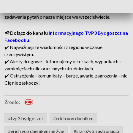
Szwajcar do ostatnich lat pozostawał istotnym głosem w
dyskusji o pochodzeniu człowieka, inspirując miliony ludzi do
zadawania pytań o nasze miejsce we wszechświecie.
📢 Dołącz do kanału
informacyjnego TVP3 Bydgoszcz na
Facebooku!
✔️ Najważniejsze wiadomości z regionu w czasie
rzeczywistym.
✔️ Alerty drogowe – informujemy o korkach, wypadkach i
zamknięciach ulic oraz innych utrudnieniach.
✔️ Ostrzeżenia i komunikaty – burze, awarie, zagrożenia – nic
Cię nie zaskoczy!
Źródło:
#tvp3 bydgoszcz
#erich von daeniken
#erich von daeniken nie żyje
#starożytni astronauci