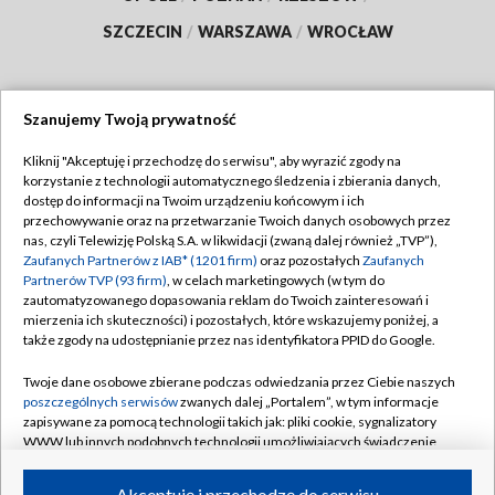
SZCZECIN
/
WARSZAWA
/
WROCŁAW
Szanujemy Twoją prywatność
Dołącz do nas:
Kliknij "Akceptuję i przechodzę do serwisu", aby wyrazić zgody na
korzystanie z technologii automatycznego śledzenia i zbierania danych,
TVP
dostęp do informacji na Twoim urządzeniu końcowym i ich
Abonament TVP
przechowywanie oraz na przetwarzanie Twoich danych osobowych przez
Regulamin TVP
nas, czyli Telewizję Polską S.A. w likwidacji (zwaną dalej również „TVP”),
Emisja w TVP
Polityka prywatności
Zaufanych Partnerów z IAB* (1201 firm)
oraz pozostałych
Zaufanych
Partnerów TVP (93 firm)
, w celach marketingowych (w tym do
Centrum informacji TVP
Moje zgody
zautomatyzowanego dopasowania reklam do Twoich zainteresowań i
mierzenia ich skuteczności) i pozostałych, które wskazujemy poniżej, a
Naziemna Telewizja Cyfrowa
Pomoc
także zgody na udostępnianie przez nas identyfikatora PPID do Google.
Sklep TVP
Biuro reklamy
Twoje dane osobowe zbierane podczas odwiedzania przez Ciebie naszych
Rada Programowa
Kontakt
poszczególnych serwisów
zwanych dalej „Portalem”, w tym informacje
zapisywane za pomocą technologii takich jak: pliki cookie, sygnalizatory
System NOS
WWW lub innych podobnych technologii umożliwiających świadczenie
dopasowanych i bezpiecznych usług, personalizację treści oraz reklam,
Informacje o nadawcy
Kanały
udostępnianie funkcji mediów społecznościowych oraz analizowanie
Akceptuję i przechodzę do serwisu