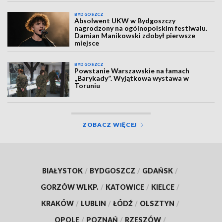
BYDGOSZCZ
Absolwent UKW w Bydgoszczy
nagrodzony na ogólnopolskim festiwalu.
Damian Manikowski zdobył pierwsze
miejsce
BYDGOSZCZ
Powstanie Warszawskie na łamach
„Barykady”. Wyjątkowa wystawa w
Toruniu
ZOBACZ WIĘCEJ
BIAŁYSTOK
/
BYDGOSZCZ
/
GDAŃSK
/
GORZÓW WLKP.
/
KATOWICE
/
KIELCE
/
KRAKÓW
/
LUBLIN
/
ŁÓDŹ
/
OLSZTYN
/
OPOLE
/
POZNAŃ
/
RZESZÓW
/