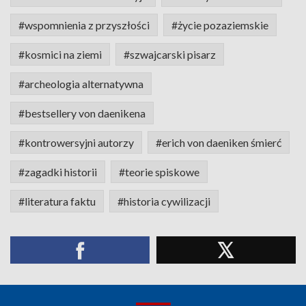
#wspomnienia z przyszłości
#życie pozaziemskie
#kosmici na ziemi
#szwajcarski pisarz
#archeologia alternatywna
#bestsellery von daenikena
#kontrowersyjni autorzy
#erich von daeniken śmierć
#zagadki historii
#teorie spiskowe
#literatura faktu
#historia cywilizacji