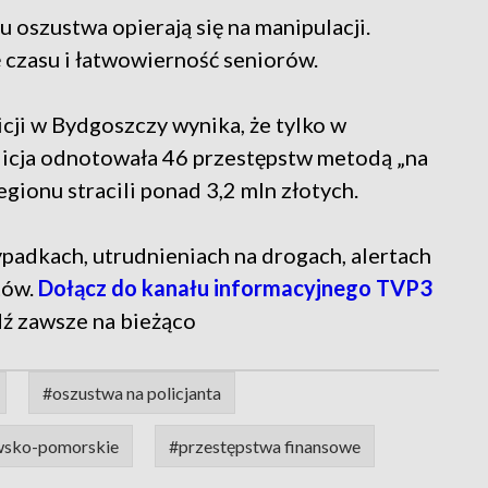
 oszustwa opierają się na manipulacji.
ę czasu i łatwowierność seniorów.
ji w Bydgoszczy wynika, że tylko w
icja odnotowała 46 przestępstw metodą „na
regionu stracili ponad 3,2 mln złotych.
 wypadkach, utrudnieniach na drogach, alertach
tów.
Dołącz do kanału informacyjnego TVP3
dź zawsze na bieżąco
#oszustwa na policjanta
awsko-pomorskie
#przestępstwa finansowe