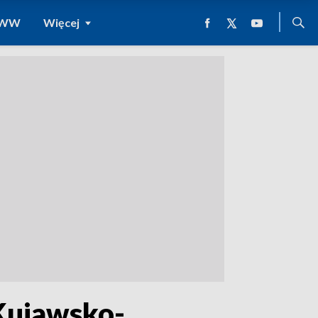
 WWW
Więcej
 Kujawsko-