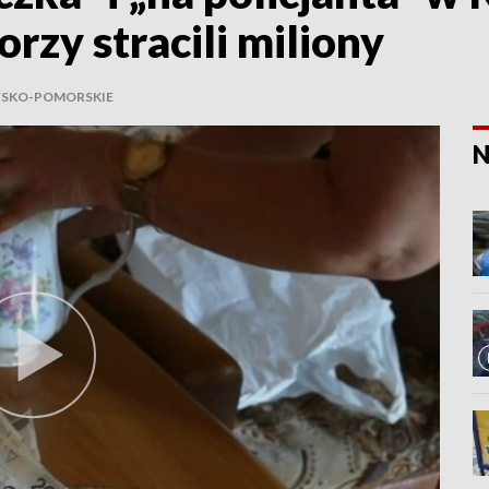
rzy stracili miliony
SKO-POMORSKIE
N