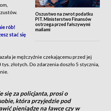
zom,
szustów.
Oszustwo na zwrot podatku
PIT. Ministerstwo Finansów
ostrzega przed fałszywymi
ie rób!
mailami
sz stać się
zała je mężczyźnie czekającemu przed jej
tys. złotych. Do zdarzenia doszło 5 stycznia,
nie.
 się za policjanta, prosi o
obie, która przyjedzie pod
awić pieniądze na ławce czy w