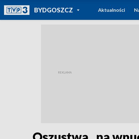
POWRÓT DO
BYDGOSZCZ
Aktualności
N
TVP REGIONY
Oszustwa „na wnucz