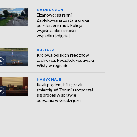
NA DROGACH
Elzanowo: są ranni.
Zablokowana została droga
po zderzeniu aut. Policja
wyjaśnia okoliczności
wypadku [zdjęcia]
KULTURA
Królowa polskich rzek znów
zachwyca. Początek Festiwalu
Wisły w regionie
NA SYGNALE
Razili prądem, bili i grozili
śmiercią. W Toruniu rozpoczął
się proces w sprawie
porwania w Grudziądzu