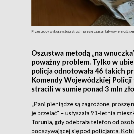
Przestępcy wykorzystują strach, presję czasu i łatwowierność s
Oszustwa metodą „na wnuczka” c
poważny problem. Tylko w ubi
policja odnotowała 46 takich p
Komendy Wojewódzkiej Policji 
stracili w sumie ponad 3 mln zł
„Pani pieniądze są zagrożone, proszę 
je przelać” – usłyszała 91-letnia mies
Torunia, gdy odebrała telefon od oso
podszywającej się pod policjanta. Kobi