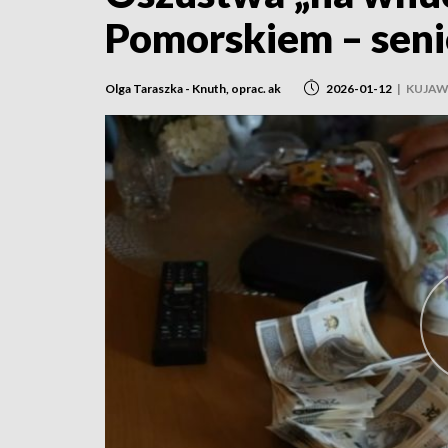
Pomorskiem – senio
Olga Taraszka - Knuth, oprac. ak
2026-01-12
|
KUJAW