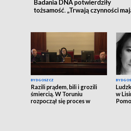
Badania DNA potwierdziły
tożsamość. „Trwają czynności ma
na celu zrekonstruowanie przebi
wydarzeń z dnia zaginięcia kobiet
[wideo]
BYDGOSZCZ
BYDGO
Razili prądem, bili i grozili
Ludzk
śmiercią. W Toruniu
w Lis
rozpoczął się proces w
Pomor
sprawie porwania w
zakoń
Grudziądzu
Jowit
przeł
zagin