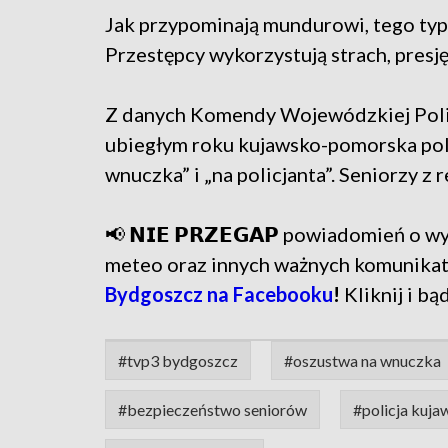
Jak przypominają mundurowi, tego typu
Przestępcy wykorzystują strach, presj
Z danych Komendy Wojewódzkiej Polic
ubiegłym roku kujawsko-pomorska pol
wnuczka” i „na policjanta”. Seniorzy z 
📢 𝗡𝗜𝗘 𝗣𝗥𝗭𝗘𝗚𝗔𝗣 powiadomień o
meteo oraz innych ważnych komunika
Bydgoszcz na Facebooku
!
Kliknij i bą
#tvp3 bydgoszcz
#oszustwa na wnuczka
#bezpieczeństwo seniorów
#policja kuj