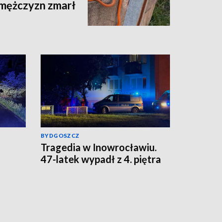
 mężczyzn zmarł
BYDGOSZCZ
Tragedia w Inowrocławiu.
5
47-latek wypadł z 4. piętra