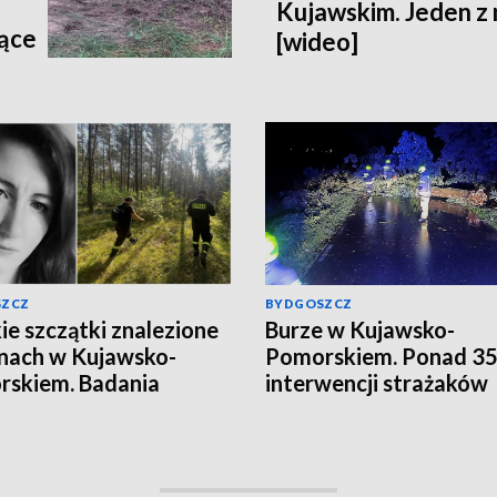
Kujawskim. Jeden z
jące
[wideo]
egu
y"
SZCZ
BYDGOSZCZ
ie szczątki znalezione
Burze w Kujawsko-
inach w Kujawsko-
Pomorskiem. Ponad 3
skiem. Badania
interwencji strażaków
czono. To zaginiona
[aktualizacja, zdjęcia]
a Zielińska. Będzie
om w sprawie
ionej Jowity