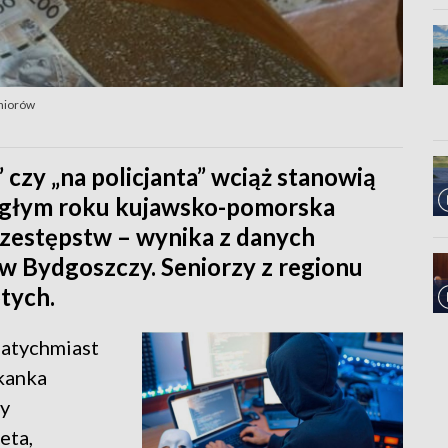
eniorów
zy „na policjanta” wciąż stanowią
egłym roku kujawsko-pomorska
rzestępstw – wynika z danych
w Bydgoszczy. Seniorzy z regionu
otych.
natychmiast
zkanka
by
eta,