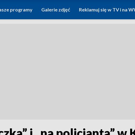
asze programy
Galerie zdjęć
Reklamuj się w TV i na
ka” i „na policjanta” w