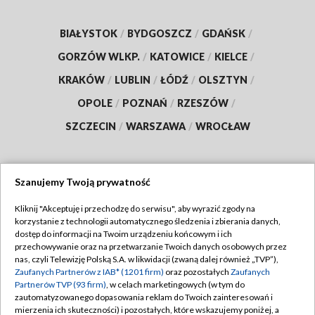
BIAŁYSTOK
/
BYDGOSZCZ
/
GDAŃSK
/
GORZÓW WLKP.
/
KATOWICE
/
KIELCE
/
KRAKÓW
/
LUBLIN
/
ŁÓDŹ
/
OLSZTYN
/
OPOLE
/
POZNAŃ
/
RZESZÓW
/
SZCZECIN
/
WARSZAWA
/
WROCŁAW
Szanujemy Twoją prywatność
Dołącz do nas:
Kliknij "Akceptuję i przechodzę do serwisu", aby wyrazić zgody na
korzystanie z technologii automatycznego śledzenia i zbierania danych,
TVP
dostęp do informacji na Twoim urządzeniu końcowym i ich
Abonament TVP
przechowywanie oraz na przetwarzanie Twoich danych osobowych przez
Regulamin TVP
nas, czyli Telewizję Polską S.A. w likwidacji (zwaną dalej również „TVP”),
Emisja w TVP
Polityka prywatności
Zaufanych Partnerów z IAB* (1201 firm)
oraz pozostałych
Zaufanych
Partnerów TVP (93 firm)
, w celach marketingowych (w tym do
Centrum informacji TVP
Moje zgody
zautomatyzowanego dopasowania reklam do Twoich zainteresowań i
mierzenia ich skuteczności) i pozostałych, które wskazujemy poniżej, a
Naziemna Telewizja Cyfrowa