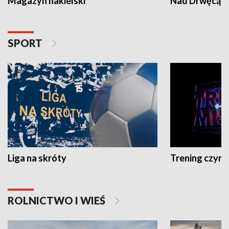
Magazyn nakielski
Nad Drwęcą
SPORT
Liga na skróty
Trening czyni 
ROLNICTWO I WIEŚ