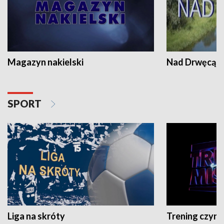
Magazyn nakielski
Nad Drwęcą
SPORT
Liga na skróty
Trening czyni 