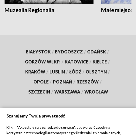
Muzealia Regionalia
Małe miejscow
BIAŁYSTOK
/
BYDGOSZCZ
/
GDAŃSK
/
GORZÓW WLKP.
/
KATOWICE
/
KIELCE
/
KRAKÓW
/
LUBLIN
/
ŁÓDŹ
/
OLSZTYN
/
OPOLE
/
POZNAŃ
/
RZESZÓW
/
SZCZECIN
/
WARSZAWA
/
WROCŁAW
Szanujemy Twoją prywatność
Dołącz do nas:
Kliknij "Akceptuję i przechodzę do serwisu", aby wyrazić zgody na
korzystanie z technologii automatycznego śledzenia i zbierania danych,
TVP