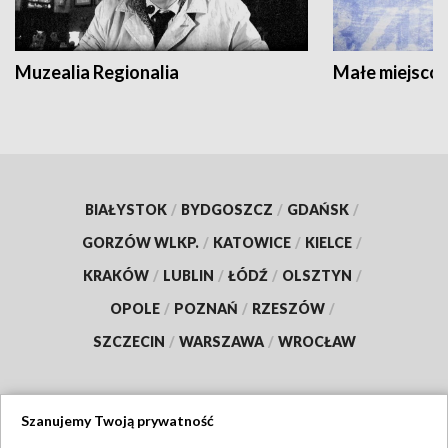
Muzealia Regionalia
Małe miejscow
BIAŁYSTOK
/
BYDGOSZCZ
/
GDAŃSK
/
GORZÓW WLKP.
/
KATOWICE
/
KIELCE
/
KRAKÓW
/
LUBLIN
/
ŁÓDŹ
/
OLSZTYN
/
OPOLE
/
POZNAŃ
/
RZESZÓW
/
SZCZECIN
/
WARSZAWA
/
WROCŁAW
Szanujemy Twoją prywatność
Dołącz do nas: