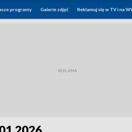
asze programy
Galerie zdjęć
Reklamuj się w TV i na
.01.2026