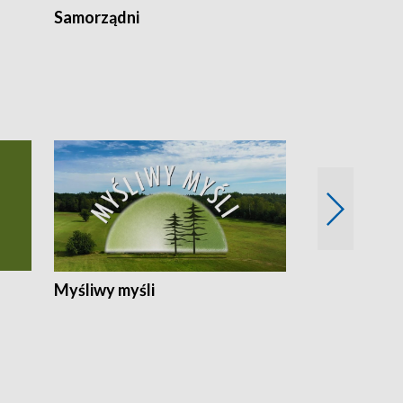
Samorządni
Wspólna sp
Myśliwy myśli
Spotkania z 