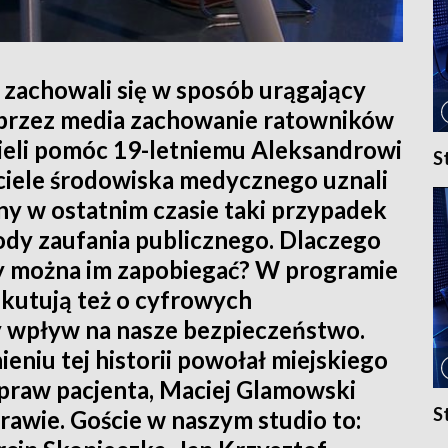
o zachowali się w sposób urągający
 przez media zachowanie ratowników
mieli pomóc 19-letniemu Aleksandrowi
S
ciele środowiska medycznego uznali
ny w ostatnim czasie taki przypadek
dy zaufania publicznego. Dlaczego
czy można im zapobiegać? W programie
kutują też o cyfrowych
y wpływ na nasze bezpieczeństwo.
eniu tej historii powołał miejskiego
 praw pacjenta, Maciej Glamowski
S
rawie. Goście w naszym studio to: