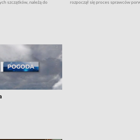
ych szczątków, należą do
rozpoczął się proces sprawców por
j Jowity Zielińskiej • Tragiczny
pobicie i tortur pod Grudziądzem • 
c serwisowych w studni w Solcu
zł - tyle mogą wynosić straty po poż
 • Festiwal dziewięciu wzgórz
przy ul. Kossaka w Bydgoszczy •
e i Festiwal Wisły w kilku
Niebezpiecznie na drogach regionu 
regionu • Problem z realizacją
Dalszy ciąg sporu o pranie na bydgo
 spaleniu apteki w Bydgoszczy •
Kapuściskach
ąg sąsiedzkiego sporu o
nie prania
a