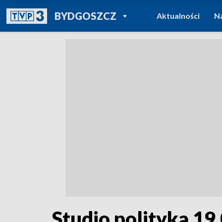
POWRÓT DO
BYDGOSZCZ
Aktualności
N
TVP REGIONY
Studio polityka 19