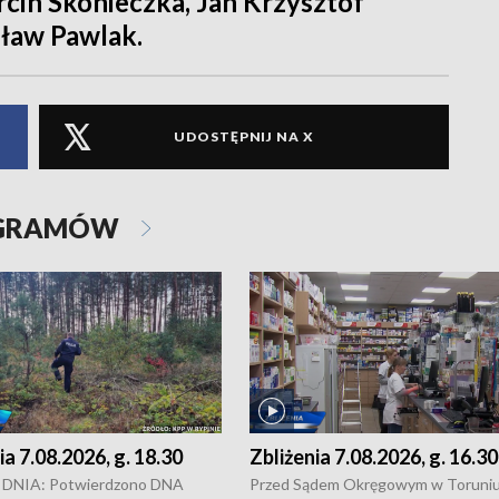
cin Skonieczka, Jan Krzysztof
sław Pawlak.
UDOSTĘPNIJ NA X
OGRAMÓW
ia 7.08.2026, g. 18.30
Zbliżenia 7.08.2026, g. 16.30
DNIA: Potwierdzono DNA
Przed Sądem Okręgowym w Toruni