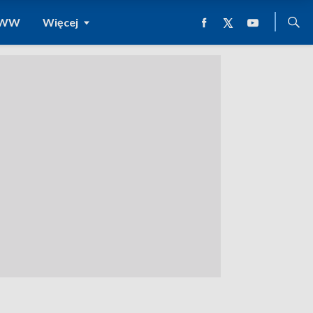
 WWW
Więcej