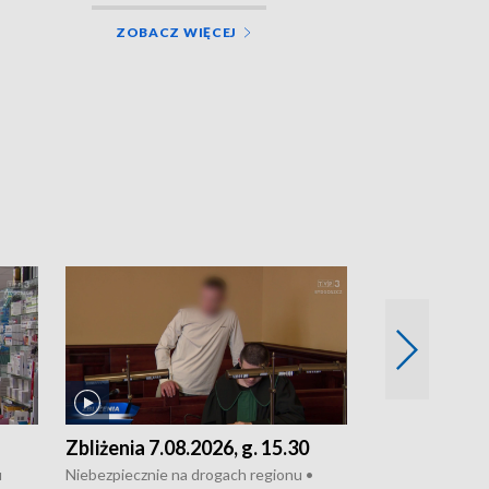
ZOBACZ WIĘCEJ
Zbliżenia 7.08.2026, g. 15.30
Zbliżenia 6.0
u
Niebezpiecznie na drogach regionu •
TEMATY DNIA: O