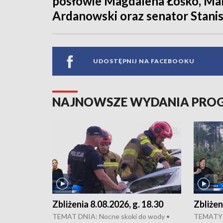
posłowie Magdalena Łośko, Mar
Ardanowski oraz senator Stani
UDOSTĘPNIJ NA FACEBOOKU
NAJNOWSZE WYDANIA PR
Zbliżenia 8.08.2026, g. 18.30
Zbliżen
TEMAT DNIA: Nocne skoki do wody •
TEMATY 