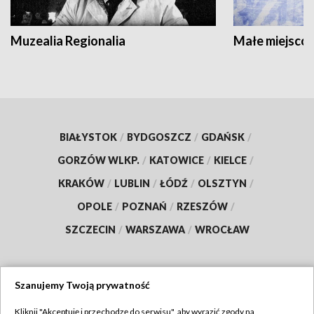
Muzealia Regionalia
Małe miejscow
BIAŁYSTOK
/
BYDGOSZCZ
/
GDAŃSK
/
GORZÓW WLKP.
/
KATOWICE
/
KIELCE
/
KRAKÓW
/
LUBLIN
/
ŁÓDŹ
/
OLSZTYN
/
OPOLE
/
POZNAŃ
/
RZESZÓW
/
SZCZECIN
/
WARSZAWA
/
WROCŁAW
Szanujemy Twoją prywatność
Dołącz do nas:
Kliknij "Akceptuję i przechodzę do serwisu", aby wyrazić zgody na