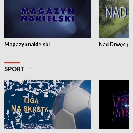
Magazyn nakielski
Nad Drwęcą
SPORT