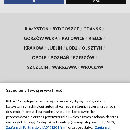
BIAŁYSTOK
/
BYDGOSZCZ
/
GDAŃSK
/
GORZÓW WLKP.
/
KATOWICE
/
KIELCE
/
KRAKÓW
/
LUBLIN
/
ŁÓDŹ
/
OLSZTYN
/
OPOLE
/
POZNAŃ
/
RZESZÓW
/
SZCZECIN
/
WARSZAWA
/
WROCŁAW
Szanujemy Twoją prywatność
Dołącz do nas:
Kliknij "Akceptuję i przechodzę do serwisu", aby wyrazić zgody na
korzystanie z technologii automatycznego śledzenia i zbierania danych,
TVP
dostęp do informacji na Twoim urządzeniu końcowym i ich
Abonament TVP
przechowywanie oraz na przetwarzanie Twoich danych osobowych przez
Regulamin TVP
nas, czyli Telewizję Polską S.A. w likwidacji (zwaną dalej również „TVP”),
Emisja w TVP
Polityka prywatności
Zaufanych Partnerów z IAB* (1201 firm)
oraz pozostałych
Zaufanych