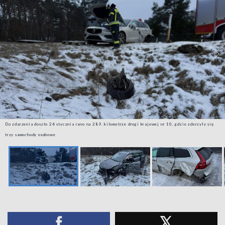
Do zdarzenia doszło 24 stycznia rano na 289. kilometrze drogi krajowej nr 10, gdzie zderzyły się
trzy samochody osobowe