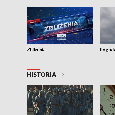
recept po spaleniu apteki w Bydgoszczy •
Kapuścis
Dalszy ciąg sąsiedzkiego sporu o
wywieszanie prania
Zbliżenia
Pogod
HISTORIA