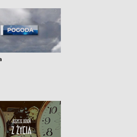
kach
a