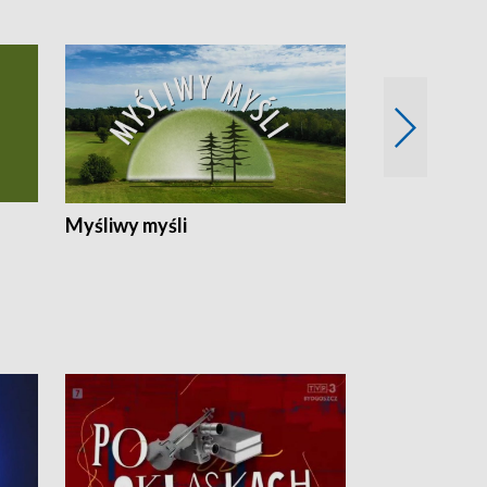
Myśliwy myśli
Spotkania z 