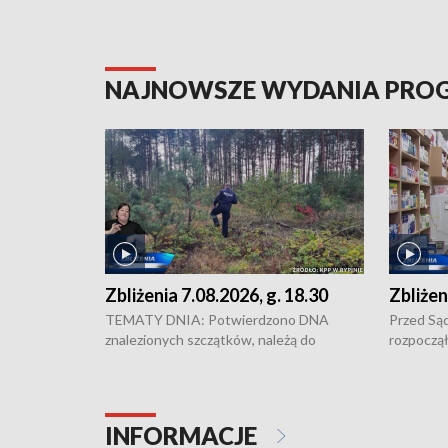
NAJNOWSZE WYDANIA PR
Zbliżenia 7.08.2026, g. 18.30
Zbliżen
TEMATY DNIA: Potwierdzono DNA
Przed Są
znalezionych szczątków, należą do
rozpoczął
zaginionej Jowity Zielińskiej • Tragiczny
pobicie i
finał prac serwisowych w studni w Solcu
zł - tyle
Kujawskim • Festiwal dziewięciu wzgórz
przy ul. 
w Chełmnie i Festiwal Wisły w kilku
Niebezpie
INFORMACJE
miastach regionu • Problem z realizacją
Dalszy ci