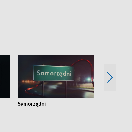
Samorządni
Wspólna sp