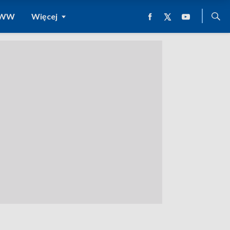
 WWW
Więcej