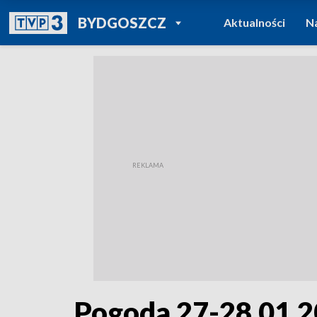
POWRÓT DO
BYDGOSZCZ
Aktualności
N
TVP REGIONY
Pogoda 27-28.01.