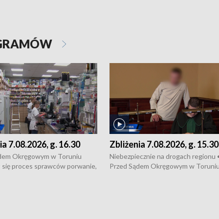
OGRAMÓW
ia 7.08.2026, g. 16.30
Zbliżenia 7.08.2026, g. 15.30
dem Okręgowym w Toruniu
Niebezpiecznie na drogach regionu 
 się proces sprawców porwanie,
Przed Sądem Okręgowym w Toruni
 tortur pod Grudziądzem • 3 mln
rozpoczął się proces sprawców por
 mogą wynosić straty po pożarze
pobicie i tortur pod Grudziądzem • 
Kossaka w Bydgoszczy •
o oszczędzanie wody • Ważne dla
cznie na drogach regionu •
rolników badania w Stacji Doświadcz
ąg sporu o pranie na bydgoskich
Oceny Odmian w Chrząstowie