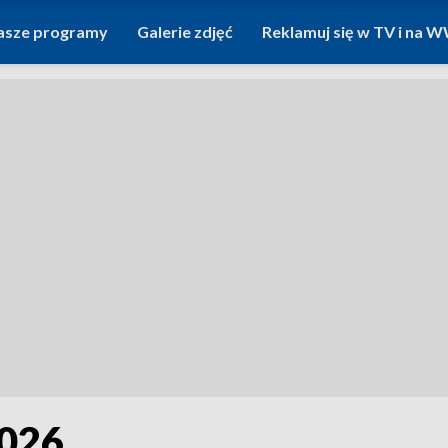
asze programy
Galerie zdjęć
Reklamuj się w TV i na
2026