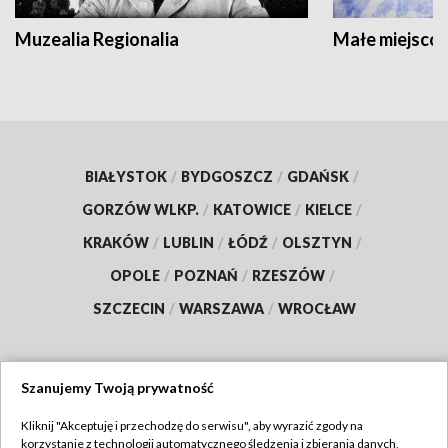
Muzealia Regionalia
Małe miejscow
BIAŁYSTOK
/
BYDGOSZCZ
/
GDAŃSK
/
GORZÓW WLKP.
/
KATOWICE
/
KIELCE
/
KRAKÓW
/
LUBLIN
/
ŁÓDŹ
/
OLSZTYN
/
OPOLE
/
POZNAŃ
/
RZESZÓW
/
SZCZECIN
/
WARSZAWA
/
WROCŁAW
Szanujemy Twoją prywatność
Dołącz do nas:
Kliknij "Akceptuję i przechodzę do serwisu", aby wyrazić zgody na
korzystanie z technologii automatycznego śledzenia i zbierania danych,