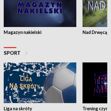
Magazyn nakielski
Nad Drwęcą
SPORT
Liga na skróty
Trening czyni 