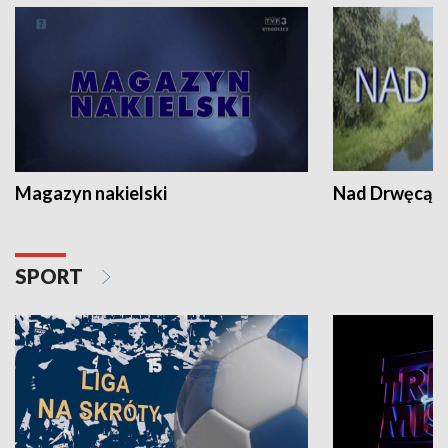
Magazyn nakielski
Nad Drwęcą
SPORT