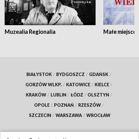
Muzealia Regionalia
Małe miejscow
BIAŁYSTOK
/
BYDGOSZCZ
/
GDAŃSK
/
GORZÓW WLKP.
/
KATOWICE
/
KIELCE
/
KRAKÓW
/
LUBLIN
/
ŁÓDŹ
/
OLSZTYN
/
OPOLE
/
POZNAŃ
/
RZESZÓW
/
SZCZECIN
/
WARSZAWA
/
WROCŁAW