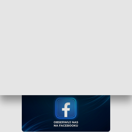
Bydgoszcz
Czy wiesz, że możesz mieć najświeższe informacje z
Kujaw i Pomorza dosłownie na wyciągnięcie ręki, w
swoim smartfonie? Wejdź na kanał nadawczy TVP3
Bydgoszcz w Messengerze!
.
WEJDŹ NA KANAŁ TVP3 BYDGOSZCZ»
Obserwuj TVP3 Bydgoszcz na Facebooku