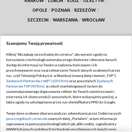
KRAKÓW
/
LUBLIN
/
ŁÓDŹ
/
OLSZTYN
/
OPOLE
/
POZNAŃ
/
RZESZÓW
/
SZCZECIN
/
WARSZAWA
/
WROCŁAW
Szanujemy Twoją prywatność
Dołącz do nas:
Kliknij "Akceptuję i przechodzę do serwisu", aby wyrazić zgody na
korzystanie z technologii automatycznego śledzenia i zbierania danych,
TVP
dostęp do informacji na Twoim urządzeniu końcowym i ich
Abonament TVP
przechowywanie oraz na przetwarzanie Twoich danych osobowych przez
Regulamin TVP
nas, czyli Telewizję Polską S.A. w likwidacji (zwaną dalej również „TVP”),
Emisja w TVP
Zaufanych Partnerów z IAB* (1201 firm)
oraz pozostałych
Zaufanych
Polityka prywatności
Partnerów TVP (93 firm)
, w celach marketingowych (w tym do
Centrum informacji TVP
Moje zgody
zautomatyzowanego dopasowania reklam do Twoich zainteresowań i
mierzenia ich skuteczności) i pozostałych, które wskazujemy poniżej, a
Naziemna Telewizja Cyfrowa
Pomoc
także zgody na udostępnianie przez nas identyfikatora PPID do Google.
Sklep TVP
Biuro reklamy
Twoje dane osobowe zbierane podczas odwiedzania przez Ciebie naszych
Rada Programowa
poszczególnych serwisów
zwanych dalej „Portalem”, w tym informacje
Kontakt
zapisywane za pomocą technologii takich jak: pliki cookie, sygnalizatory
System NOS
WWW lub innych podobnych technologii umożliwiających świadczenie