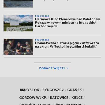
BYDGOSZCZ
Darmowe Kino Plenerowe nad Balatonem.
Pokazy w nowym miejscu na bydgoskich
Bartodziejach
BYDGOSZCZ
Dramatyczna historia pięciu księży wraca
na ekran. W Tucholi kręcą film „Medalik”
ZOBACZ WIĘCEJ
BIAŁYSTOK
/
BYDGOSZCZ
/
GDAŃSK
/
GORZÓW WLKP.
/
KATOWICE
/
KIELCE
/