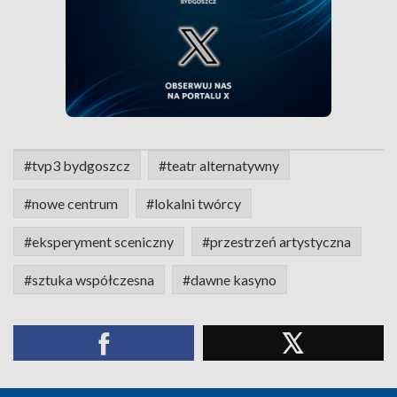
#tvp3 bydgoszcz
#teatr alternatywny
#nowe centrum
#lokalni twórcy
#eksperyment sceniczny
#przestrzeń artystyczna
#sztuka współczesna
#dawne kasyno