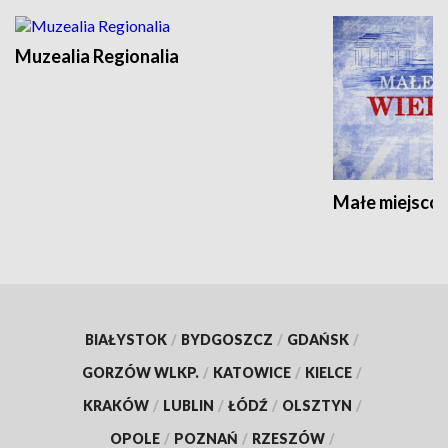
Muzealia Regionalia
Małe miejscow
BIAŁYSTOK
/
BYDGOSZCZ
/
GDAŃSK
/
GORZÓW WLKP.
/
KATOWICE
/
KIELCE
/
KRAKÓW
/
LUBLIN
/
ŁÓDŹ
/
OLSZTYN
/
OPOLE
/
POZNAŃ
/
RZESZÓW
/