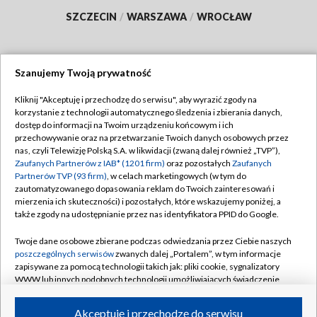
SZCZECIN
/
WARSZAWA
/
WROCŁAW
Szanujemy Twoją prywatność
Dołącz do nas:
Kliknij "Akceptuję i przechodzę do serwisu", aby wyrazić zgody na
korzystanie z technologii automatycznego śledzenia i zbierania danych,
TVP
dostęp do informacji na Twoim urządzeniu końcowym i ich
Abonament TVP
przechowywanie oraz na przetwarzanie Twoich danych osobowych przez
Regulamin TVP
nas, czyli Telewizję Polską S.A. w likwidacji (zwaną dalej również „TVP”),
Emisja w TVP
Polityka prywatności
Zaufanych Partnerów z IAB* (1201 firm)
oraz pozostałych
Zaufanych
Partnerów TVP (93 firm)
, w celach marketingowych (w tym do
Centrum informacji TVP
Moje zgody
zautomatyzowanego dopasowania reklam do Twoich zainteresowań i
mierzenia ich skuteczności) i pozostałych, które wskazujemy poniżej, a
Naziemna Telewizja Cyfrowa
Pomoc
także zgody na udostępnianie przez nas identyfikatora PPID do Google.
Sklep TVP
Biuro reklamy
Twoje dane osobowe zbierane podczas odwiedzania przez Ciebie naszych
Rada Programowa
Kontakt
poszczególnych serwisów
zwanych dalej „Portalem”, w tym informacje
zapisywane za pomocą technologii takich jak: pliki cookie, sygnalizatory
System NOS
WWW lub innych podobnych technologii umożliwiających świadczenie
dopasowanych i bezpiecznych usług, personalizację treści oraz reklam,
Informacje o nadawcy
Kanały
udostępnianie funkcji mediów społecznościowych oraz analizowanie
Akceptuję i przechodzę do serwisu