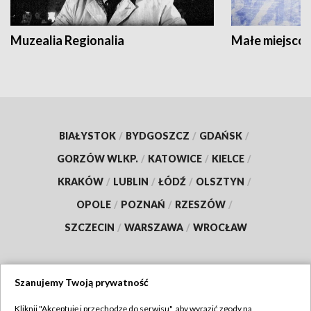
Muzealia Regionalia
Małe miejscow
BIAŁYSTOK
/
BYDGOSZCZ
/
GDAŃSK
/
GORZÓW WLKP.
/
KATOWICE
/
KIELCE
/
KRAKÓW
/
LUBLIN
/
ŁÓDŹ
/
OLSZTYN
/
OPOLE
/
POZNAŃ
/
RZESZÓW
/
SZCZECIN
/
WARSZAWA
/
WROCŁAW
Szanujemy Twoją prywatność
Dołącz do nas:
Kliknij "Akceptuję i przechodzę do serwisu", aby wyrazić zgody na