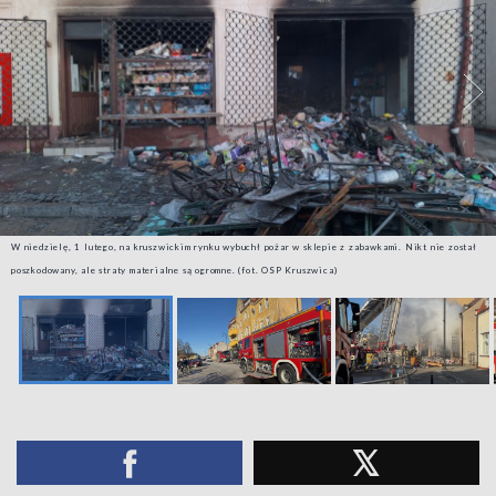
W niedzielę, 1 lutego, na kruszwickim rynku wybuchł pożar w sklepie z zabawkami. Nikt nie został
poszkodowany, ale straty materialne są ogromne. (fot. OSP Kruszwica)