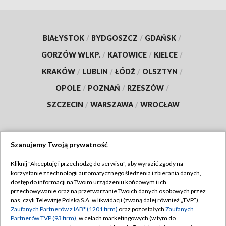
BIAŁYSTOK
/
BYDGOSZCZ
/
GDAŃSK
/
GORZÓW WLKP.
/
KATOWICE
/
KIELCE
/
KRAKÓW
/
LUBLIN
/
ŁÓDŹ
/
OLSZTYN
/
OPOLE
/
POZNAŃ
/
RZESZÓW
/
SZCZECIN
/
WARSZAWA
/
WROCŁAW
Szanujemy Twoją prywatność
Dołącz do nas:
Kliknij "Akceptuję i przechodzę do serwisu", aby wyrazić zgody na
korzystanie z technologii automatycznego śledzenia i zbierania danych,
TVP
dostęp do informacji na Twoim urządzeniu końcowym i ich
Abonament TVP
przechowywanie oraz na przetwarzanie Twoich danych osobowych przez
Regulamin TVP
nas, czyli Telewizję Polską S.A. w likwidacji (zwaną dalej również „TVP”),
Emisja w TVP
Polityka prywatności
Zaufanych Partnerów z IAB* (1201 firm)
oraz pozostałych
Zaufanych
Partnerów TVP (93 firm)
, w celach marketingowych (w tym do
Centrum informacji TVP