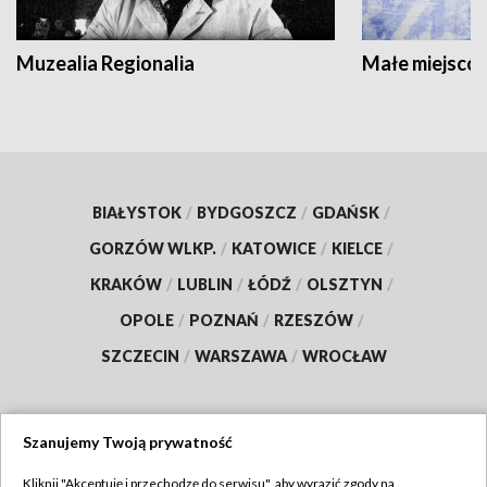
Muzealia Regionalia
Małe miejscow
BIAŁYSTOK
/
BYDGOSZCZ
/
GDAŃSK
/
GORZÓW WLKP.
/
KATOWICE
/
KIELCE
/
KRAKÓW
/
LUBLIN
/
ŁÓDŹ
/
OLSZTYN
/
OPOLE
/
POZNAŃ
/
RZESZÓW
/
SZCZECIN
/
WARSZAWA
/
WROCŁAW
Szanujemy Twoją prywatność
Dołącz do nas:
Kliknij "Akceptuję i przechodzę do serwisu", aby wyrazić zgody na