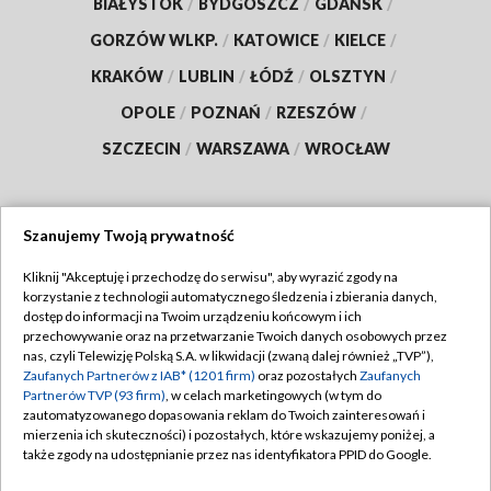
BIAŁYSTOK
/
BYDGOSZCZ
/
GDAŃSK
/
GORZÓW WLKP.
/
KATOWICE
/
KIELCE
/
KRAKÓW
/
LUBLIN
/
ŁÓDŹ
/
OLSZTYN
/
OPOLE
/
POZNAŃ
/
RZESZÓW
/
SZCZECIN
/
WARSZAWA
/
WROCŁAW
Szanujemy Twoją prywatność
Dołącz do nas:
Kliknij "Akceptuję i przechodzę do serwisu", aby wyrazić zgody na
korzystanie z technologii automatycznego śledzenia i zbierania danych,
TVP
dostęp do informacji na Twoim urządzeniu końcowym i ich
Abonament TVP
przechowywanie oraz na przetwarzanie Twoich danych osobowych przez
Regulamin TVP
nas, czyli Telewizję Polską S.A. w likwidacji (zwaną dalej również „TVP”),
Emisja w TVP
Polityka prywatności
Zaufanych Partnerów z IAB* (1201 firm)
oraz pozostałych
Zaufanych
Partnerów TVP (93 firm)
, w celach marketingowych (w tym do
Centrum informacji TVP
Moje zgody
zautomatyzowanego dopasowania reklam do Twoich zainteresowań i
mierzenia ich skuteczności) i pozostałych, które wskazujemy poniżej, a
Naziemna Telewizja Cyfrowa
Pomoc
także zgody na udostępnianie przez nas identyfikatora PPID do Google.
Sklep TVP
Biuro reklamy