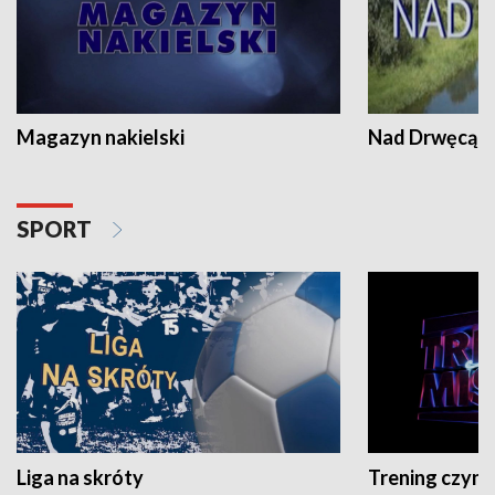
Magazyn nakielski
Nad Drwęcą
SPORT
Liga na skróty
Trening czyni 