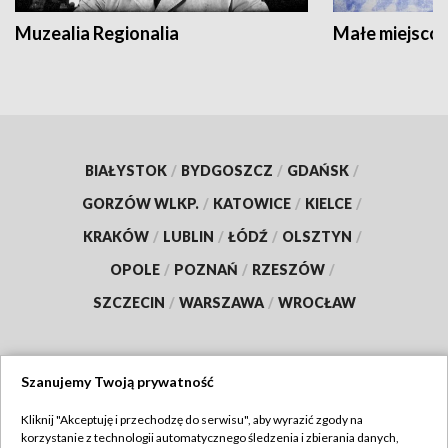
Muzealia Regionalia
Małe miejscow
BIAŁYSTOK
/
BYDGOSZCZ
/
GDAŃSK
/
GORZÓW WLKP.
/
KATOWICE
/
KIELCE
/
KRAKÓW
/
LUBLIN
/
ŁÓDŹ
/
OLSZTYN
/
OPOLE
/
POZNAŃ
/
RZESZÓW
/
SZCZECIN
/
WARSZAWA
/
WROCŁAW
Szanujemy Twoją prywatność
Dołącz do nas:
Kliknij "Akceptuję i przechodzę do serwisu", aby wyrazić zgody na
korzystanie z technologii automatycznego śledzenia i zbierania danych,
TVP