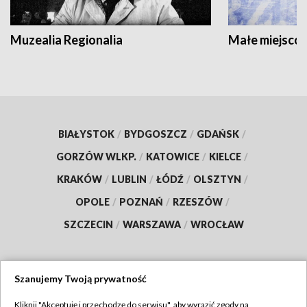
Muzealia Regionalia
Małe miejscow
BIAŁYSTOK
/
BYDGOSZCZ
/
GDAŃSK
/
GORZÓW WLKP.
/
KATOWICE
/
KIELCE
/
KRAKÓW
/
LUBLIN
/
ŁÓDŹ
/
OLSZTYN
/
OPOLE
/
POZNAŃ
/
RZESZÓW
/
SZCZECIN
/
WARSZAWA
/
WROCŁAW
Szanujemy Twoją prywatność
Dołącz do nas:
Kliknij "Akceptuję i przechodzę do serwisu", aby wyrazić zgody na