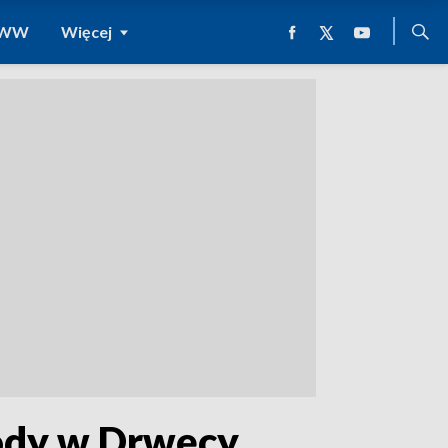
 WWW
Więcej
wody w Drwęcy