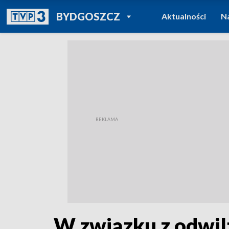
POWRÓT DO
BYDGOSZCZ
Aktualności
N
TVP REGIONY
W związku z odwil