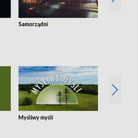
Samorządni
Wspólna sp
Myśliwy myśli
Spotkania z 