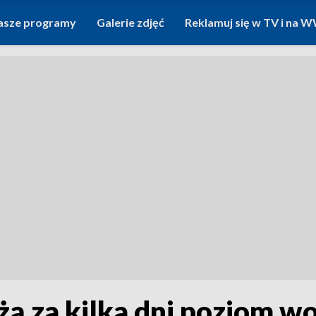
asze programy
Galerie zdjęć
Reklamuj się w TV i na
żą za kilka dni poziom 