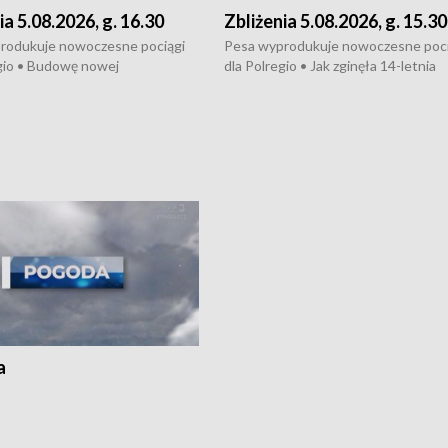
ia 5.08.2026, g. 16.30
Zbliżenia 5.08.2026, g. 15.30
rodukuje nowoczesne pociągi
Pesa wyprodukuje nowoczesne poci
gio • Budowę nowej
dla Polregio • Jak zginęła 14-letnia
ktury gazowej między
dziewczyna z Torunia • Nowelizacja
m a Gustorzynem. •
ustawy o pomocy społecznej już
rsje wokół Wojewódzkiego
obowiązuje • W lasach pojawiły się ku
Specjalistycznego we
borowiki • Urodzaj kukurydzy w regi
 • Jaka była przyczyna śmierci
i z Torunia • Nowelizacja ustawy
społecznej już obowiązuje
a