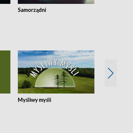
Samorządni
Wspólna sp
Myśliwy myśli
Spotkania z 