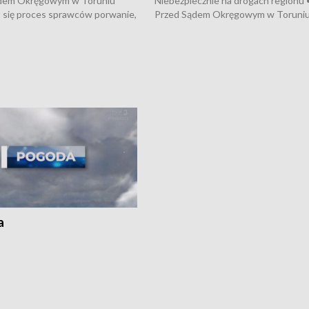
dem Okręgowym w Toruniu
Niebezpiecznie na drogach regionu 
 się proces sprawców porwanie,
Przed Sądem Okręgowym w Toruni
 tortur pod Grudziądzem • 3 mln
rozpoczął się proces sprawców por
 mogą wynosić straty po pożarze
pobicie i tortur pod Grudziądzem • 
Kossaka w Bydgoszczy •
o oszczędzanie wody • Ważne dla
cznie na drogach regionu •
rolników badania w Stacji Doświadcz
ąg sporu o pranie na bydgoskich
Oceny Odmian w Chrząstowie
kach
a