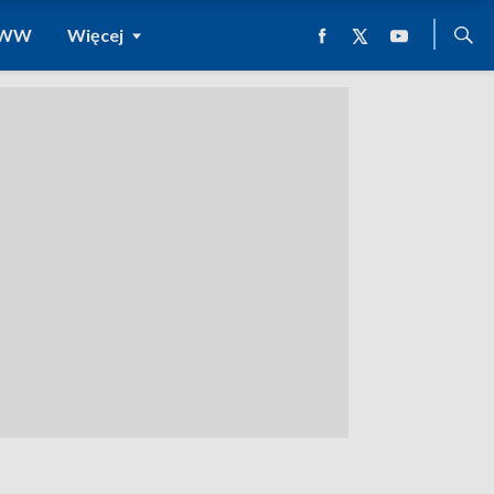
 WWW
Więcej