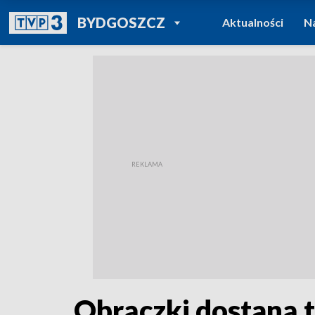
POWRÓT DO
BYDGOSZCZ
Aktualności
N
TVP REGIONY
Obrączki dostaną t