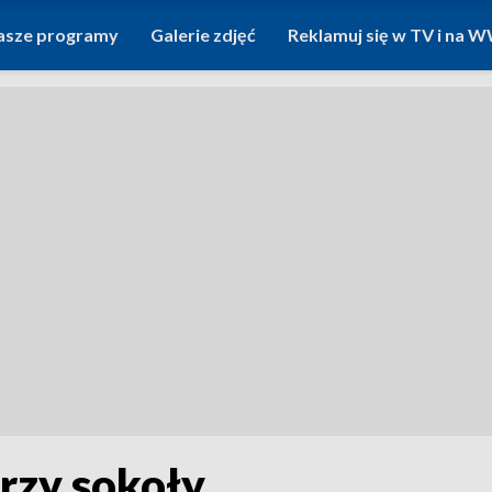
asze programy
Galerie zdjęć
Reklamuj się w TV i na
rzy sokoły