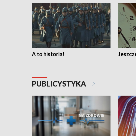
A to historia!
Jeszcze
PUBLICYSTYKA