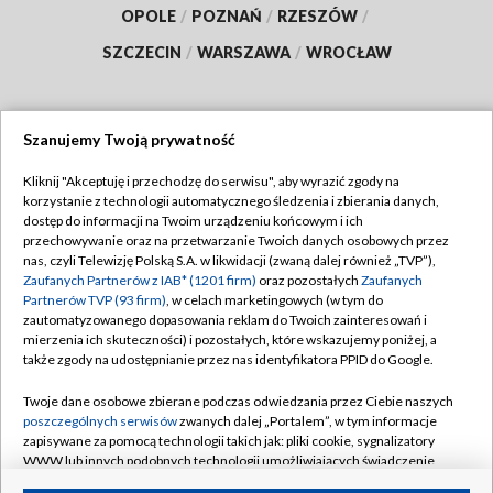
OPOLE
/
POZNAŃ
/
RZESZÓW
/
SZCZECIN
/
WARSZAWA
/
WROCŁAW
Szanujemy Twoją prywatność
Dołącz do nas:
Kliknij "Akceptuję i przechodzę do serwisu", aby wyrazić zgody na
korzystanie z technologii automatycznego śledzenia i zbierania danych,
TVP
dostęp do informacji na Twoim urządzeniu końcowym i ich
Abonament TVP
przechowywanie oraz na przetwarzanie Twoich danych osobowych przez
Regulamin TVP
nas, czyli Telewizję Polską S.A. w likwidacji (zwaną dalej również „TVP”),
Emisja w TVP
Polityka prywatności
Zaufanych Partnerów z IAB* (1201 firm)
oraz pozostałych
Zaufanych
Partnerów TVP (93 firm)
, w celach marketingowych (w tym do
Centrum informacji TVP
Moje zgody
zautomatyzowanego dopasowania reklam do Twoich zainteresowań i
mierzenia ich skuteczności) i pozostałych, które wskazujemy poniżej, a
Naziemna Telewizja Cyfrowa
Pomoc
także zgody na udostępnianie przez nas identyfikatora PPID do Google.
Sklep TVP
Biuro reklamy
Twoje dane osobowe zbierane podczas odwiedzania przez Ciebie naszych
Rada Programowa
Kontakt
poszczególnych serwisów
zwanych dalej „Portalem”, w tym informacje
zapisywane za pomocą technologii takich jak: pliki cookie, sygnalizatory
System NOS
WWW lub innych podobnych technologii umożliwiających świadczenie
dopasowanych i bezpiecznych usług, personalizację treści oraz reklam,
Informacje o nadawcy
Kanały