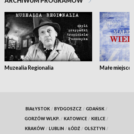
ARCHIWUM PROGRAMÓW
Muzealia Regionalia
Małe miejscow
BIAŁYSTOK
/
BYDGOSZCZ
/
GDAŃSK
/
GORZÓW WLKP.
/
KATOWICE
/
KIELCE
/
KRAKÓW
/
LUBLIN
/
ŁÓDŹ
/
OLSZTYN
/