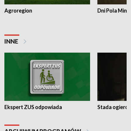
Agroregion
Dni Pola Min
INNE
Ekspert ZUS odpowiada
Stada ogieró