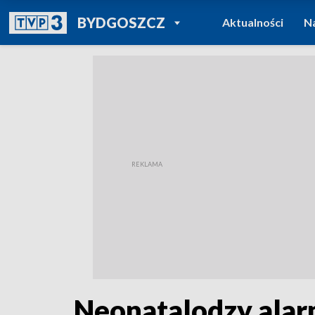
POWRÓT DO
BYDGOSZCZ
Aktualności
N
TVP REGIONY
Neonatalodzy alar