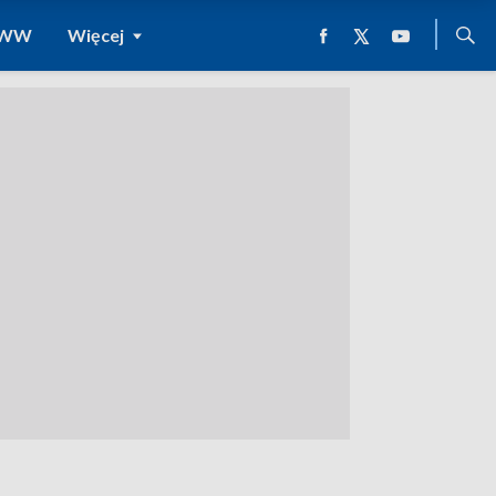
 WWW
Więcej