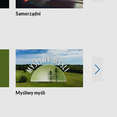
Samorządni
Wspólna sp
Myśliwy myśli
Spotkania z 