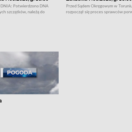
DNIA: Potwierdzono DNA
Przed Sądem Okręgowym w Toruni
ych szczątków, należą do
rozpoczął się proces sprawców por
j Jowity Zielińskiej • Tragiczny
pobicie i tortur pod Grudziądzem • 
c serwisowych w studni w Solcu
zł - tyle mogą wynosić straty po poż
 • Festiwal dziewięciu wzgórz
przy ul. Kossaka w Bydgoszczy •
e i Festiwal Wisły w kilku
Niebezpiecznie na drogach regionu 
regionu • Problem z realizacją
Dalszy ciąg sporu o pranie na bydgo
 spaleniu apteki w Bydgoszczy •
Kapuściskach
ąg sąsiedzkiego sporu o
nie prania
a