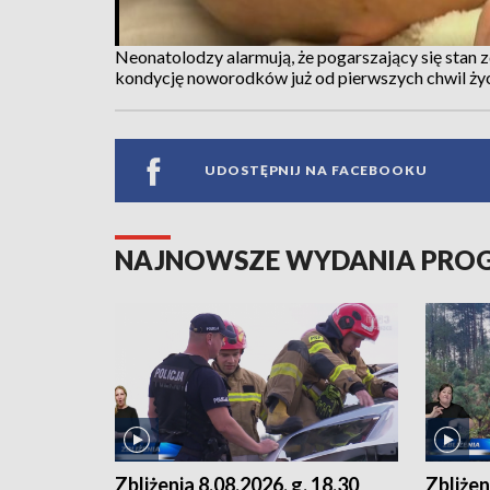
Neonatolodzy alarmują, że pogarszający się stan
kondycję noworodków już od pierwszych chwil życ
UDOSTĘPNIJ NA FACEBOOKU
NAJNOWSZE WYDANIA PR
Zbliżenia 8.08.2026, g. 18.30
Zbliżen