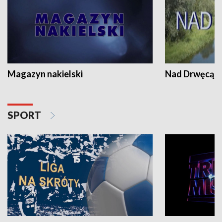
Magazyn nakielski
Nad Drwęcą
SPORT