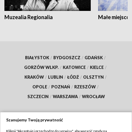
Muzealia Regionalia
Małe miejscow
BIAŁYSTOK
/
BYDGOSZCZ
/
GDAŃSK
/
GORZÓW WLKP.
/
KATOWICE
/
KIELCE
/
KRAKÓW
/
LUBLIN
/
ŁÓDŹ
/
OLSZTYN
/
OPOLE
/
POZNAŃ
/
RZESZÓW
/
SZCZECIN
/
WARSZAWA
/
WROCŁAW
Szanujemy Twoją prywatność
Dołącz do nas:
Kliknij "Akceptuję i przechodzę do serwisu", aby wyrazić zgody na