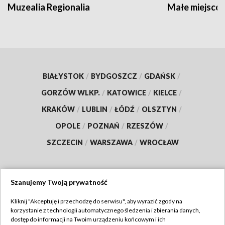
Muzealia Regionalia
Małe miejscow
BIAŁYSTOK
/
BYDGOSZCZ
/
GDAŃSK
/
GORZÓW WLKP.
/
KATOWICE
/
KIELCE
/
KRAKÓW
/
LUBLIN
/
ŁÓDŹ
/
OLSZTYN
/
OPOLE
/
POZNAŃ
/
RZESZÓW
/
SZCZECIN
/
WARSZAWA
/
WROCŁAW
Szanujemy Twoją prywatność
Dołącz do nas:
Kliknij "Akceptuję i przechodzę do serwisu", aby wyrazić zgody na
korzystanie z technologii automatycznego śledzenia i zbierania danych,
TVP
dostęp do informacji na Twoim urządzeniu końcowym i ich