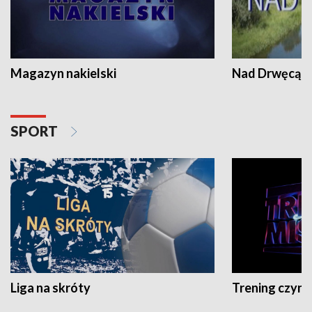
Magazyn nakielski
Nad Drwęcą
SPORT
Liga na skróty
Trening czyni 