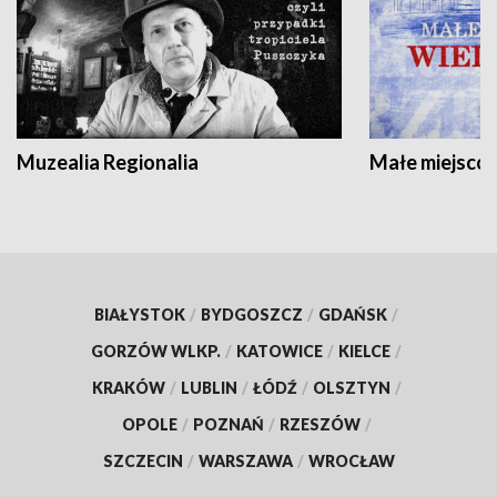
Muzealia Regionalia
Małe miejscow
BIAŁYSTOK
/
BYDGOSZCZ
/
GDAŃSK
/
GORZÓW WLKP.
/
KATOWICE
/
KIELCE
/
KRAKÓW
/
LUBLIN
/
ŁÓDŹ
/
OLSZTYN
/
OPOLE
/
POZNAŃ
/
RZESZÓW
/
SZCZECIN
/
WARSZAWA
/
WROCŁAW