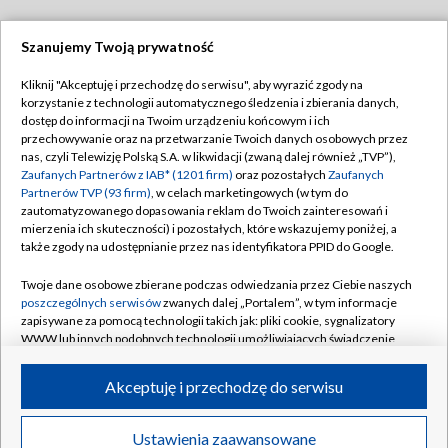
Szanujemy Twoją prywatność
Dołącz do nas:
Kliknij "Akceptuję i przechodzę do serwisu", aby wyrazić zgody na
korzystanie z technologii automatycznego śledzenia i zbierania danych,
TVP
dostęp do informacji na Twoim urządzeniu końcowym i ich
Abonament TVP
przechowywanie oraz na przetwarzanie Twoich danych osobowych przez
Regulamin TVP
nas, czyli Telewizję Polską S.A. w likwidacji (zwaną dalej również „TVP”),
Emisja w TVP
Polityka prywatności
Zaufanych Partnerów z IAB* (1201 firm)
oraz pozostałych
Zaufanych
Partnerów TVP (93 firm)
, w celach marketingowych (w tym do
Centrum informacji TVP
Moje zgody
zautomatyzowanego dopasowania reklam do Twoich zainteresowań i
mierzenia ich skuteczności) i pozostałych, które wskazujemy poniżej, a
Naziemna Telewizja Cyfrowa
Pomoc
także zgody na udostępnianie przez nas identyfikatora PPID do Google.
Sklep TVP
Biuro reklamy
Twoje dane osobowe zbierane podczas odwiedzania przez Ciebie naszych
Rada Programowa
Kontakt
poszczególnych serwisów
zwanych dalej „Portalem”, w tym informacje
zapisywane za pomocą technologii takich jak: pliki cookie, sygnalizatory
System NOS
WWW lub innych podobnych technologii umożliwiających świadczenie
dopasowanych i bezpiecznych usług, personalizację treści oraz reklam,
Informacje o nadawcy
Kanały
udostępnianie funkcji mediów społecznościowych oraz analizowanie
Akceptuję i przechodzę do serwisu
ruchu w Internecie.
Program dla prasy
©2026 Telewizja Polska S.A. w likwidacji
Biuro Reklamy
Twoje dane osobowe zbierane podczas odwiedzania przez Ciebie
Ustawienia zaawansowane