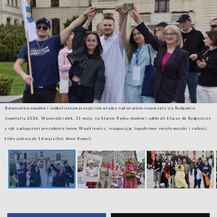
Barwnym korowodem i symbolicznym przejęciem władzy nad miastem rozpoczęły się Bydgoskie
Juwenalia 2026. W poniedziałek, 11 maja, na Starym Rynku studenci odebrali klucze do Bydgoszczy
z rąk zastępczyni prezydenta Iwony Waszkiewicz, inaugurując tygodniowe święto muzyki i radości,
które potrwa do 16 maja (fot. Anna Kopeć)