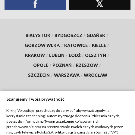
BIAŁYSTOK
/
BYDGOSZCZ
/
GDAŃSK
/
GORZÓW WLKP.
/
KATOWICE
/
KIELCE
/
KRAKÓW
/
LUBLIN
/
ŁÓDŹ
/
OLSZTYN
/
OPOLE
/
POZNAŃ
/
RZESZÓW
/
SZCZECIN
/
WARSZAWA
/
WROCŁAW
Szanujemy Twoją prywatność
Dołącz do nas:
Kliknij "Akceptuję i przechodzę do serwisu", aby wyrazić zgody na
korzystanie z technologii automatycznego śledzenia i zbierania danych,
TVP
dostęp do informacji na Twoim urządzeniu końcowym i ich
Abonament TVP
przechowywanie oraz na przetwarzanie Twoich danych osobowych przez
Regulamin TVP
nas, czyli Telewizję Polską S.A. w likwidacji (zwaną dalej również „TVP”),