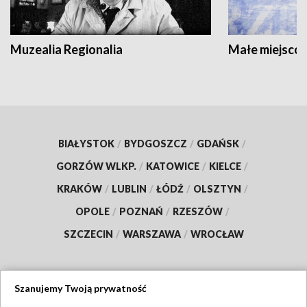
Muzealia Regionalia
Małe miejscow
BIAŁYSTOK
/
BYDGOSZCZ
/
GDAŃSK
/
GORZÓW WLKP.
/
KATOWICE
/
KIELCE
/
KRAKÓW
/
LUBLIN
/
ŁÓDŹ
/
OLSZTYN
/
OPOLE
/
POZNAŃ
/
RZESZÓW
/
SZCZECIN
/
WARSZAWA
/
WROCŁAW
Szanujemy Twoją prywatność
Dołącz do nas: