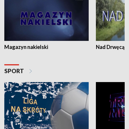
Magazyn nakielski
Nad Drwęcą
SPORT