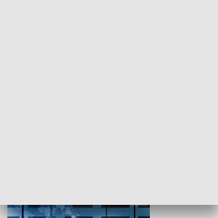
WYPOCZYNEK I REKREACJA
Studio lato
GOSPODARKA