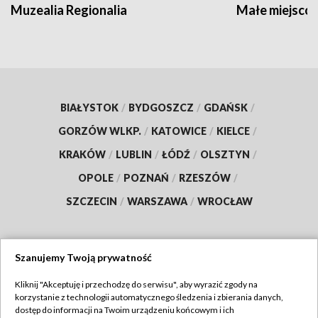
Muzealia Regionalia
Małe miejscow
BIAŁYSTOK
/
BYDGOSZCZ
/
GDAŃSK
/
GORZÓW WLKP.
/
KATOWICE
/
KIELCE
/
KRAKÓW
/
LUBLIN
/
ŁÓDŹ
/
OLSZTYN
/
OPOLE
/
POZNAŃ
/
RZESZÓW
/
SZCZECIN
/
WARSZAWA
/
WROCŁAW
Szanujemy Twoją prywatność
Dołącz do nas:
Kliknij "Akceptuję i przechodzę do serwisu", aby wyrazić zgody na
korzystanie z technologii automatycznego śledzenia i zbierania danych,
TVP
dostęp do informacji na Twoim urządzeniu końcowym i ich