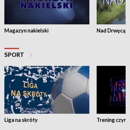
Magazyn nakielski
Nad Drwęcą
SPORT
Liga na skróty
Trening czyni 