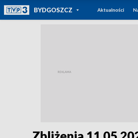
POWRÓT DO
BYDGOSZCZ
Aktualności
N
TVP REGIONY
Zbliżenia 11.05.202