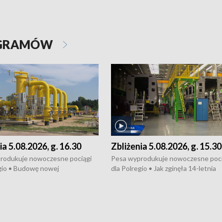
OGRAMÓW
ia 5.08.2026, g. 16.30
Zbliżenia 5.08.2026, g. 15.30
rodukuje nowoczesne pociągi
Pesa wyprodukuje nowoczesne poci
gio • Budowę nowej
dla Polregio • Jak zginęła 14-letnia
ktury gazowej między
dziewczyna z Torunia • Nowelizacja
m a Gustorzynem. •
ustawy o pomocy społecznej już
rsje wokół Wojewódzkiego
obowiązuje • W lasach pojawiły się ku
Specjalistycznego we
borowiki • Urodzaj kukurydzy w regi
 • Jaka była przyczyna śmierci