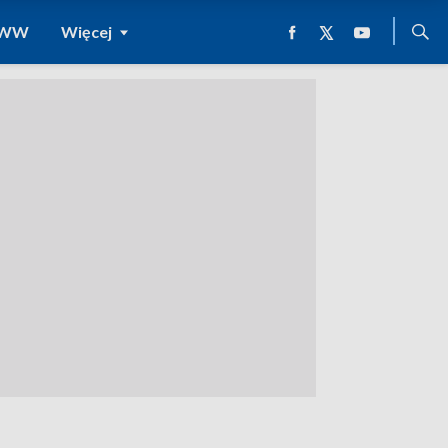
 WWW
Więcej