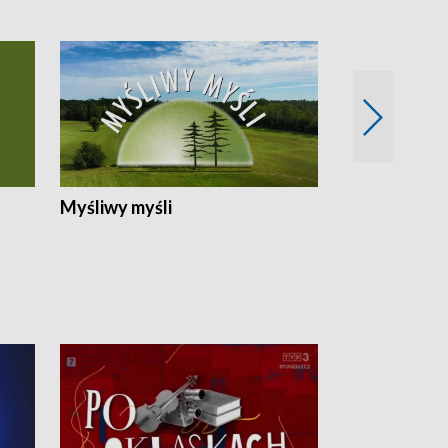
Myśliwy myśli
Spotkania z 