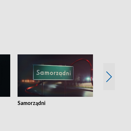
Samorządni
Wspólna sp