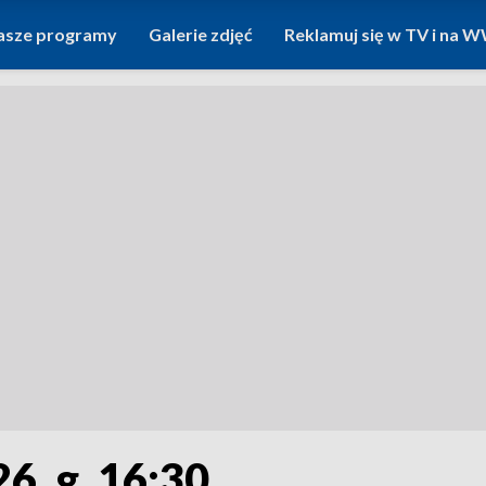
asze programy
Galerie zdjęć
Reklamuj się w TV i na
6, g. 16:30