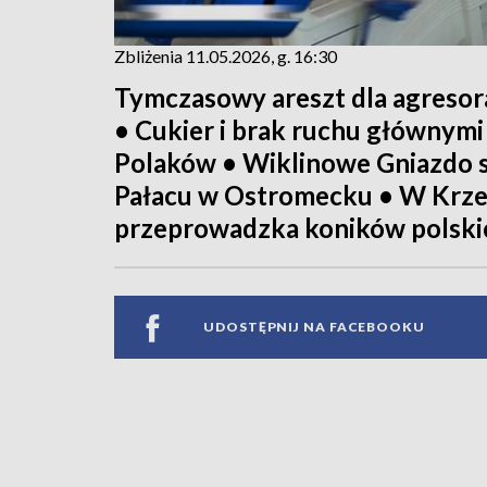
Zbliżenia 11.05.2026, g. 16:30
Tymczasowy areszt dla agresor
• Cukier i brak ruchu głównym
Polaków • Wiklinowe Gniazdo s
Pałacu w Ostromecku • W Krzew
przeprowadzka koników polski
UDOSTĘPNIJ NA FACEBOOKU