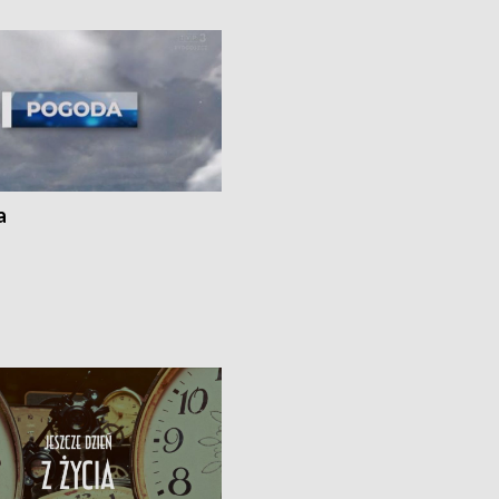
i z Torunia • Nowelizacja ustawy
społecznej już obowiązuje
a