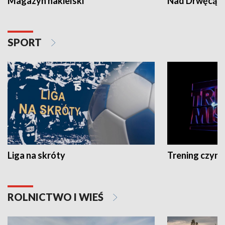
Magazyn nakielski
Nad Drwęcą
SPORT
Liga na skróty
Trening czyni 
ROLNICTWO I WIEŚ