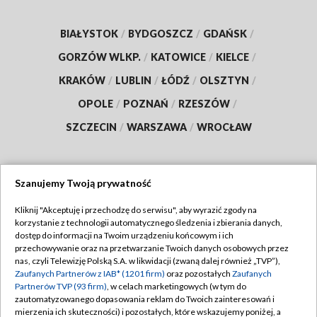
BIAŁYSTOK
/
BYDGOSZCZ
/
GDAŃSK
/
GORZÓW WLKP.
/
KATOWICE
/
KIELCE
/
KRAKÓW
/
LUBLIN
/
ŁÓDŹ
/
OLSZTYN
/
OPOLE
/
POZNAŃ
/
RZESZÓW
/
SZCZECIN
/
WARSZAWA
/
WROCŁAW
Szanujemy Twoją prywatność
Dołącz do nas:
Kliknij "Akceptuję i przechodzę do serwisu", aby wyrazić zgody na
korzystanie z technologii automatycznego śledzenia i zbierania danych,
TVP
dostęp do informacji na Twoim urządzeniu końcowym i ich
Abonament TVP
przechowywanie oraz na przetwarzanie Twoich danych osobowych przez
Regulamin TVP
nas, czyli Telewizję Polską S.A. w likwidacji (zwaną dalej również „TVP”),
Emisja w TVP
Polityka prywatności
Zaufanych Partnerów z IAB* (1201 firm)
oraz pozostałych
Zaufanych
Partnerów TVP (93 firm)
, w celach marketingowych (w tym do
Centrum informacji TVP
Moje zgody
zautomatyzowanego dopasowania reklam do Twoich zainteresowań i
mierzenia ich skuteczności) i pozostałych, które wskazujemy poniżej, a
Naziemna Telewizja Cyfrowa