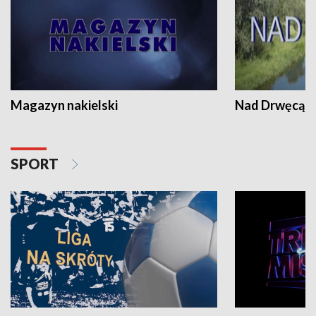
Magazyn nakielski
Nad Drwęcą
SPORT