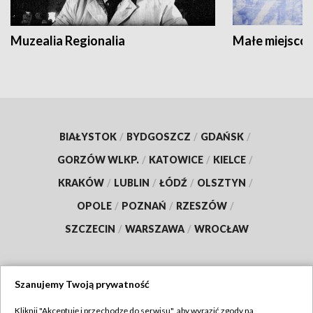
Muzealia Regionalia
Małe miejscow
BIAŁYSTOK
/
BYDGOSZCZ
/
GDAŃSK
/
GORZÓW WLKP.
/
KATOWICE
/
KIELCE
/
KRAKÓW
/
LUBLIN
/
ŁÓDŹ
/
OLSZTYN
/
OPOLE
/
POZNAŃ
/
RZESZÓW
/
SZCZECIN
/
WARSZAWA
/
WROCŁAW
Szanujemy Twoją prywatność
Dołącz do nas:
Kliknij "Akceptuję i przechodzę do serwisu", aby wyrazić zgody na