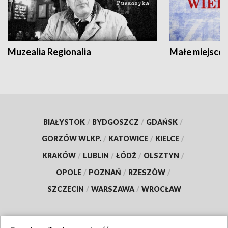
Muzealia Regionalia
Małe miejscow
BIAŁYSTOK
/
BYDGOSZCZ
/
GDAŃSK
/
GORZÓW WLKP.
/
KATOWICE
/
KIELCE
/
KRAKÓW
/
LUBLIN
/
ŁÓDŹ
/
OLSZTYN
/
OPOLE
/
POZNAŃ
/
RZESZÓW
/
SZCZECIN
/
WARSZAWA
/
WROCŁAW