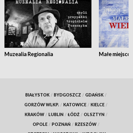
Muzealia Regionalia
Małe miejscow
BIAŁYSTOK
/
BYDGOSZCZ
/
GDAŃSK
/
GORZÓW WLKP.
/
KATOWICE
/
KIELCE
/
KRAKÓW
/
LUBLIN
/
ŁÓDŹ
/
OLSZTYN
/
OPOLE
/
POZNAŃ
/
RZESZÓW
/