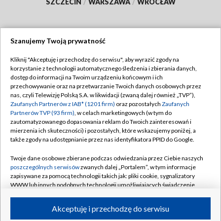
SZCZECIN
/
WARSZAWA
/
WROCŁAW
Szanujemy Twoją prywatność
Dołącz do nas:
Kliknij "Akceptuję i przechodzę do serwisu", aby wyrazić zgody na
korzystanie z technologii automatycznego śledzenia i zbierania danych,
TVP
dostęp do informacji na Twoim urządzeniu końcowym i ich
Abonament TVP
przechowywanie oraz na przetwarzanie Twoich danych osobowych przez
Regulamin TVP
nas, czyli Telewizję Polską S.A. w likwidacji (zwaną dalej również „TVP”),
Emisja w TVP
Polityka prywatności
Zaufanych Partnerów z IAB* (1201 firm)
oraz pozostałych
Zaufanych
Partnerów TVP (93 firm)
, w celach marketingowych (w tym do
Centrum informacji TVP
Moje zgody
zautomatyzowanego dopasowania reklam do Twoich zainteresowań i
mierzenia ich skuteczności) i pozostałych, które wskazujemy poniżej, a
Naziemna Telewizja Cyfrowa
Pomoc
także zgody na udostępnianie przez nas identyfikatora PPID do Google.
Sklep TVP
Biuro reklamy
Twoje dane osobowe zbierane podczas odwiedzania przez Ciebie naszych
Rada Programowa
Kontakt
poszczególnych serwisów
zwanych dalej „Portalem”, w tym informacje
zapisywane za pomocą technologii takich jak: pliki cookie, sygnalizatory
System NOS
WWW lub innych podobnych technologii umożliwiających świadczenie
dopasowanych i bezpiecznych usług, personalizację treści oraz reklam,
Informacje o nadawcy
Kanały
udostępnianie funkcji mediów społecznościowych oraz analizowanie
Akceptuję i przechodzę do serwisu
ruchu w Internecie.
Program dla prasy